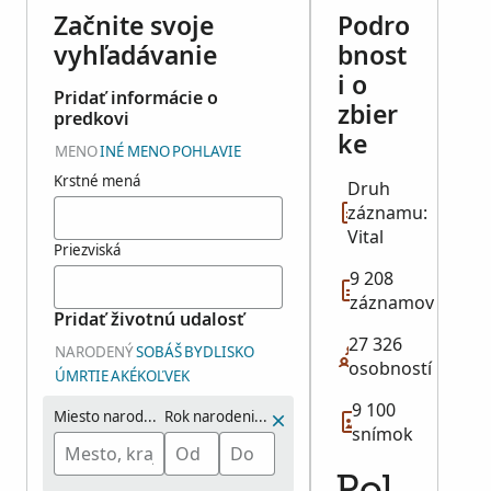
Začnite svoje
Podro
vyhľadávanie
bnost
i o
Pridať informácie o
zbier
predkovi
ke
MENO
INÉ MENO
POHLAVIE
Krstné mená
Druh
záznamu:
Vital
Priezviská
9 208
záznamov
Pridať životnú udalosť
27 326
NARODENÝ
SOBÁŠ
BYDLISKO
osobností
ÚMRTIE
AKÉKOĽVEK
9 100
Miesto narodenia
Rok narodenia (rozmedzie)
snímok