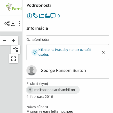
Podrobnosti
Rodostrom
Vyhľadávať
Spomienky
0
Mission Release Letter From President BH Robe
Informácia
Označení ľudia
Kliknite na tvár, aby ste tak označili
osobu.
George Ransom Burton
Pridané (kým)
melissaannblackhamhilton1
M
4. februára 2016
Názov súboru
Mission release letter.jpg.jpeg