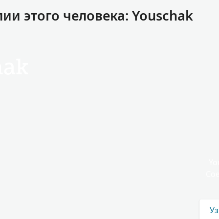
и этого человека: Youschak
hak
Yo
Сое
Уз