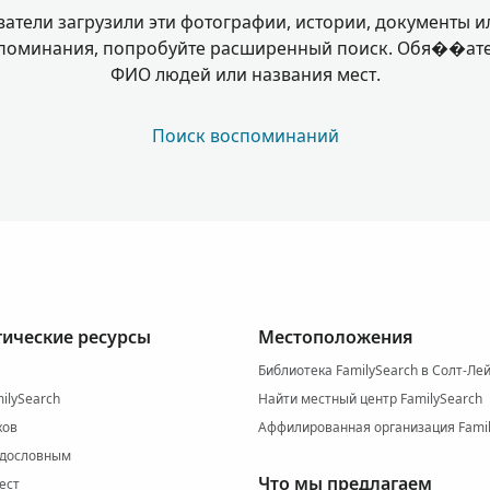
ватели загрузили эти фотографии, истории, документы и
споминания, попробуйте расширенный поиск. Обя��ате
ФИО людей или названия мест.
Поиск воспоминаний
гические ресурсы
Местоположения
Библиотека FamilySearch в Солт-Ле
ilySearch
Найти местный центр FamilySearch
ков
Аффилированная организация Famil
одословным
Что мы предлагаем
ест