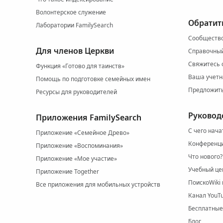
Волонтерское служение
Обратит
Лаборатории FamilySearch
Сообщество
Для членов Церкви
Справочный
Свяжитесь 
Функция «Готово для таинств»
Ваша учетн
Помощь по подготовке семейных имен
Предложит
Ресурсы для руководителей
Руковод
Приложения FamilySearch
С чего нача
Приложение «Семейное Древо»
Конференци
Приложение «Воспоминания»
Что нового?
Приложение «Мое участие»
Учебный це
Приложение Together
ПоискоWiki 
Все приложения для мобильных устройств
Канал YouT
Бесплатные
Блог