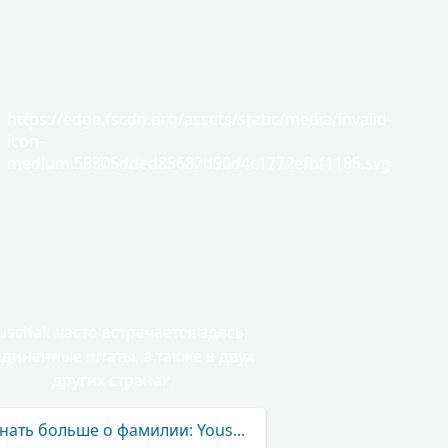
https://edge.fscdn.org/assets/static/media/invalid-
icon-
medium.58305dded85682d90d4c1772efbf1185.svg
uschak часто встречается здесь:
диненные штаты, а также в двух
других странах.
нать больше о фамилии: Youschak