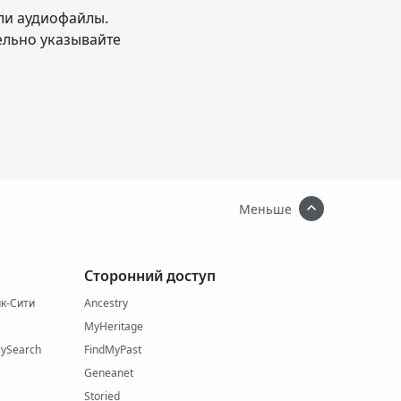
ли аудиофайлы.
льно указывайте
Меньше
Сторонний доступ
йк-Сити
Ancestry
MyHeritage
ySearch
FindMyPast
Geneanet
Storied