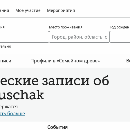
ания
Мое участие
Мероприятия
ия
Место проживания
Год рожден
тельно
аписи
Профили в «Семейном древе»
В
еские записи об
ouschak
держатся
ать больше
События