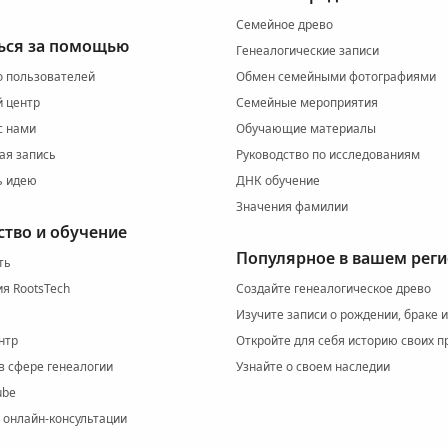
Семейное древо
ься за помощью
Генеалогические записи
 пользователей
Обмен семейными фотографиями
 центр
Семейные мероприятия
с нами
Обучающие материалы
ая запись
Руководство по исследованиям
ь идею
ДНК обучение
Значения фамилии
ство и обучение
Популярное в вашем рег
ть
я RootsTech
Создайте генеалогическое древо
Изучите записи о рождении, браке 
нтр
Откройте для себя историю своих п
в сфере генеалогии
Узнайте о своем наследии
ube
 онлайн-консультации