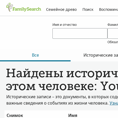
Семейное древо
Поиск
Воспомин
Результаты для youschak
Имя и отчество
Фамил
Обяза
Все
Исторические з
Найдены историч
этом человеке: Y
Исторические записи – это документы, в которых со
важные сведения о событиях из жизни человека.
Узн
Снимок
Имя