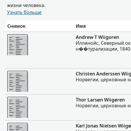
жизни человека.
Узнать больше
Снимок
Имя
Больше
Andrew T Wiigoren
Иллинойс, Северный окр
н��турализации, 1840-1
Больше
Christen Anderssen Wii
Норвегии, церковные кн
Больше
Thor Larsøn Wiigøren
Норвегии, церковные кн
Больше
Karl Jonas Nielsen Wiig