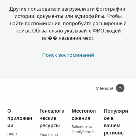
Другие пользователи загрузили эти фотографии,
истории, документы или аудиофайлы. Чтобы
найти воспоминания, попробуйте расширенный
поиск. Обязательно указывайте ФИО людей
ил�� названия мест.
Поиск воспоминаний
Меньше
О
Генеалоги
Местопол
Популярн
приложен
ческие
ожения
ое в
ии
ресурсы
вашем
Библиотека
FamilySearch
регионе
Наша
Кладбища