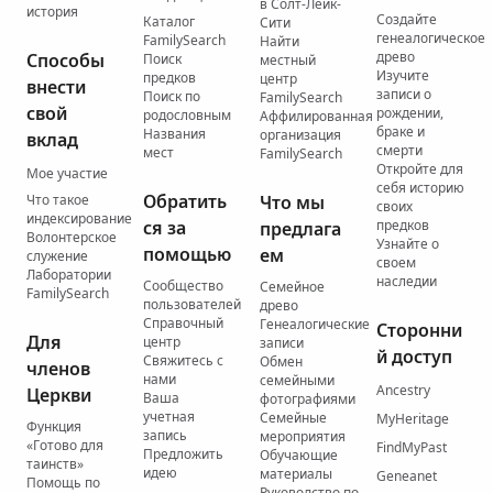
в Солт-Лейк-
история
Создайте
Каталог
Сити
генеалогическое
FamilySearch
Найти
древо
Способы
Поиск
местный
Изучите
предков
центр
внести
записи о
Поиск по
FamilySearch
свой
рождении,
родословным
Аффилированная
браке и
Названия
организация
вклад
смерти
мест
FamilySearch
Откройте для
Мое участие
себя историю
Обратить
Что такое
Что мы
своих
индексирование
ся за
предков
предлага
Волонтерское
Узнайте о
помощью
ем
служение
своем
Лаборатории
наследии
Сообщество
Семейное
FamilySearch
пользователей
древо
Справочный
Генеалогические
Сторонни
Для
центр
записи
й доступ
Свяжитесь с
Обмен
членов
нами
семейными
Ancestry
Церкви
Ваша
фотографиями
учетная
Семейные
MyHeritage
Функция
запись
мероприятия
«Готово для
FindMyPast
Предложить
Обучающие
таинств»
идею
материалы
Geneanet
Помощь по
Руководство по