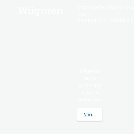
https://edge.fscdn.org/as
Wiigoren
icon-
medium.58305dded85682
Wiigoren
часто
встречает
ся здесь:
Норвегия.
Узнать больше о фам