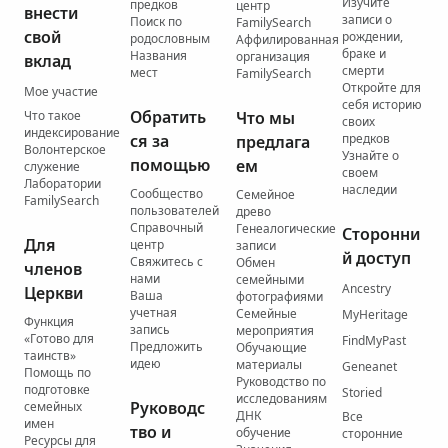
Изучите
предков
центр
внести
записи о
Поиск по
FamilySearch
свой
рождении,
родословным
Аффилированная
браке и
Названия
организация
вклад
смерти
мест
FamilySearch
Откройте для
Мое участие
себя историю
Обратить
Что такое
Что мы
своих
индексирование
ся за
предков
предлага
Волонтерское
Узнайте о
помощью
ем
служение
своем
Лаборатории
наследии
Сообщество
Семейное
FamilySearch
пользователей
древо
Справочный
Генеалогические
Сторонни
Для
центр
записи
й доступ
Свяжитесь с
Обмен
членов
нами
семейными
Ancestry
Церкви
Ваша
фотографиями
учетная
Семейные
MyHeritage
Функция
запись
мероприятия
«Готово для
FindMyPast
Предложить
Обучающие
таинств»
идею
материалы
Geneanet
Помощь по
Руководство по
подготовке
Storied
исследованиям
Руководс
семейных
ДНК
Все
имен
тво и
обучение
сторонние
Ресурсы для