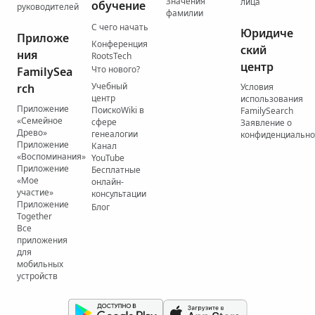
Значения
лица
обучение
руководителей
фамилии
С чего начать
Юридиче
Приложе
Конференция
ский
ния
RootsTech
центр
Что нового?
FamilySea
Учебный
rch
Условия
центр
использования
Приложение
ПоискоWiki в
FamilySearch
«Семейное
сфере
Заявление о
Древо»
генеалогии
конфиденциально
Приложение
Канал
«Воспоминания»
YouTube
Приложение
Бесплатные
«Мое
онлайн-
участие»
консультации
Приложение
Блог
Together
Все
приложения
для
мобильных
устройств