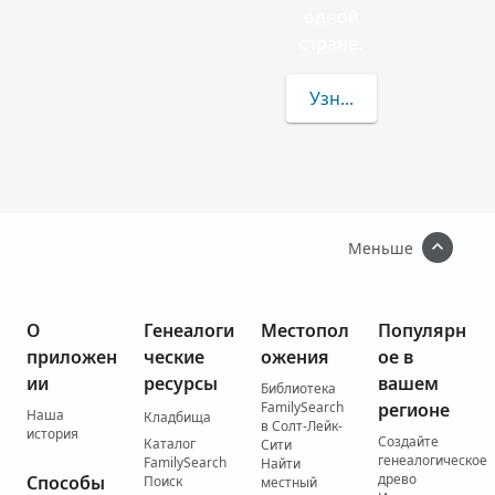
одной
стране.
Узнать больше о фам
Меньше
О
Генеалоги
Местопол
Популярн
приложен
ческие
ожения
ое в
ии
ресурсы
вашем
Библиотека
FamilySearch
регионе
Наша
Кладбища
в Солт-Лейк-
история
Создайте
Каталог
Сити
генеалогическое
FamilySearch
Найти
древо
Способы
Поиск
местный