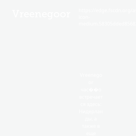
https://edge.fscdn.org/as
Vreenegoor
icon-
medium.58305dded85682
Vreenego
or
час��о
встречает
ся здесь:
Нидерлан
ды, а
также в
еще