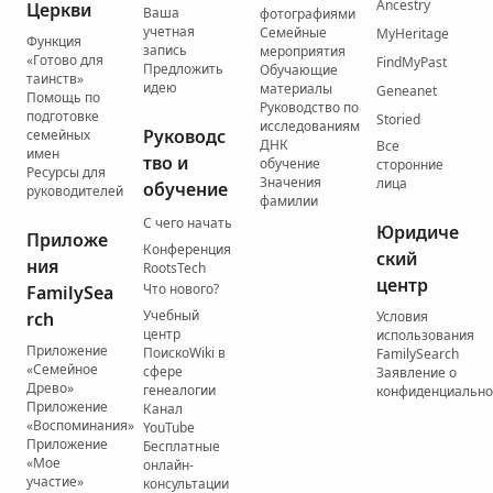
Ancestry
Церкви
Ваша
фотографиями
учетная
Семейные
MyHeritage
Функция
запись
мероприятия
«Готово для
FindMyPast
Предложить
Обучающие
таинств»
идею
материалы
Geneanet
Помощь по
Руководство по
подготовке
Storied
исследованиям
Руководс
семейных
ДНК
Все
имен
тво и
обучение
сторонние
Ресурсы для
Значения
лица
обучение
руководителей
фамилии
С чего начать
Юридиче
Приложе
Конференция
ский
ния
RootsTech
центр
Что нового?
FamilySea
Учебный
rch
Условия
центр
использования
Приложение
ПоискоWiki в
FamilySearch
«Семейное
сфере
Заявление о
Древо»
генеалогии
конфиденциально
Приложение
Канал
«Воспоминания»
YouTube
Приложение
Бесплатные
«Мое
онлайн-
участие»
консультации