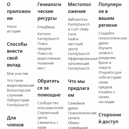
О
Генеалоги
Местопол
Популярн
приложен
ческие
ожения
ое в
ии
ресурсы
вашем
Библиотека
FamilySearch
регионе
Наша
Кладбища
в Солт-Лейк-
история
Создайте
Каталог
Сити
генеалогическое
FamilySearch
Найти
древо
Способы
Поиск
местный
Изучите
предков
центр
внести
записи о
Поиск по
FamilySearch
свой
рождении,
родословным
Аффилированная
браке и
Названия
организация
вклад
смерти
мест
FamilySearch
Откройте для
Мое участие
себя историю
Обратить
Что такое
Что мы
своих
индексирование
ся за
предков
предлага
Волонтерское
Узнайте о
помощью
ем
служение
своем
Лаборатории
наследии
Сообщество
Семейное
FamilySearch
пользователей
древо
Справочный
Генеалогические
Сторонни
Для
центр
записи
й доступ
Свяжитесь с
Обмен
членов
нами
семейными