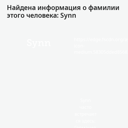
Найдена информация о фамилии
этого человека: Synn
https://edge.fscdn.org/as
Synn
icon-
medium.58305dded85682
Synn
часто
встречает
ся здесь:
Германия,