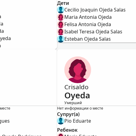
a
Дети
Cecilio Joaquin Ojeda Salas
a
Maria Antonia Ojeda
da
Felisa Antonia Ojeda
da
Isabel Teresa Ojeda Salas
Oyeda
Esteban Ojeda Salas
a
Crisaldo
Oyeda
Умерший
Женский
месте
Нет информации о месте
Супруг(а)
gues
Pio Eduarte
Ребенок