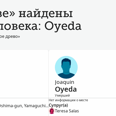
ве» найдены
ловека: Oyeda
ое древо»
Joaquin
Oyeda
Умерший
Мужской
Нет информации о месте
Супруг(а)
Heigun-mura, Ōshima-gun, Yamaguchi-ken, Japan
Teresa Salas