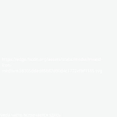
https://edge.fscdn.org/assets/static/media/invalid-
icon-
medium.58305dded85682d90d4c1772efbf1185.svg
yeda часто встречается здесь: