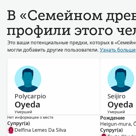
В «Семейном дре
профили этого че
Это ваши потенциальные предки, которых в «Семейн
могли добавить другие пользователи.
Узнать больше
Polycarpio
Seijiro
Oyeda
Oyeda
Умерший
Умерший
Мужской
Рождение
Мужской
Нет информации о месте
Супруг(а)
Delfina Lemes Da Silva
Супруг(а)