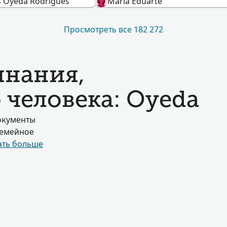
s Oyeda Rodrigues
Maria Eduarte
Просмотреть все 182 272
нания,
 человека: Oyeda
окументы
Семейное
ать больше