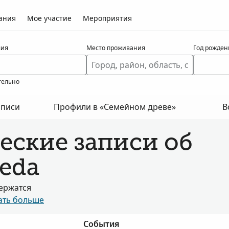
ания
Мое участие
Мероприятия
ия
Место проживания
Год рожден
тельно
аписи
Профили в «Семейном древе»
В
еские записи об
yeda
держатся
ать больше
События