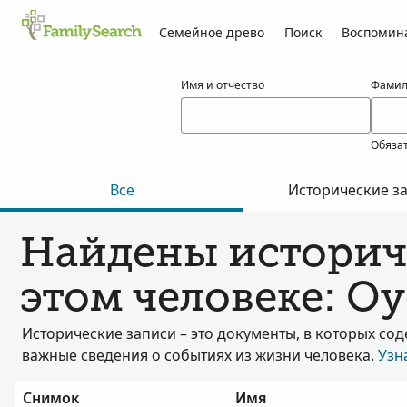
Семейное древо
Поиск
Воспомин
Результаты для oyeda
Имя и отчество
Фамил
Обяза
Все
Исторические з
Найдены историч
этом человеке: O
Исторические записи – это документы, в которых со
важные сведения о событиях из жизни человека.
Узн
Снимок
Имя