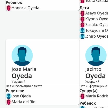
Tsuta Okad
Ребенок
Honoria Oyeda
Дети
Asayo Oyed
Kiyono Oye
Sasako Oye
Tokuyoshi 
Ichiro Oyed
Jose Maria
Jacinto
Oyeda
Oyeda
Умерший
Умерший
Мужской
Мужской
Нет информации о месте
Нет информации о 
Родители
Супруг(а)
Jose Ojeda
Maria Rodri
Maria del Rio
Ребенок