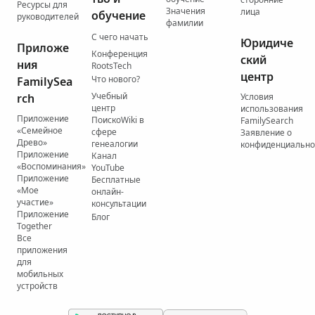
Ресурсы для
Значения
лица
обучение
руководителей
фамилии
С чего начать
Юридиче
Приложе
Конференция
ский
ния
RootsTech
центр
Что нового?
FamilySea
Учебный
rch
Условия
центр
использования
Приложение
ПоискоWiki в
FamilySearch
«Семейное
сфере
Заявление о
Древо»
генеалогии
конфиденциально
Приложение
Канал
«Воспоминания»
YouTube
Приложение
Бесплатные
«Мое
онлайн-
участие»
консультации
Приложение
Блог
Together
Все
приложения
для
мобильных
устройств