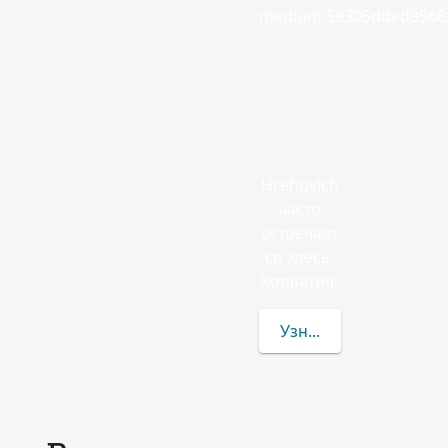
medium.58305dded85682
Hrehovich
часто
встречает
ся здесь:
Хорватия.
Узнать больше о фам