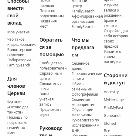
Способы
Поиск
местный
Изучите
предков
центр
внести
записи о
Поиск по
FamilySearch
свой
рождении,
родословным
Аффилированная
браке и
Названия
организация
вклад
смерти
мест
FamilySearch
Откройте для
Мое участие
себя историю
Обратить
Что такое
Что мы
своих
индексирование
ся за
предков
предлага
Волонтерское
Узнайте о
помощью
ем
служение
своем
Лаборатории
наследии
Сообщество
Семейное
FamilySearch
пользователей
древо
Справочный
Генеалогические
Сторонни
Для
центр
записи
й доступ
Свяжитесь с
Обмен
членов
нами
семейными
Ancestry
Церкви
Ваша
фотографиями
учетная
Семейные
MyHeritage
Функция
запись
мероприятия
«Готово для
FindMyPast
Предложить
Обучающие
таинств»
идею
материалы
Geneanet
Помощь по
Руководство по
подготовке
Storied
исследованиям
Руководс
семейных
ДНК
Все
имен
тво и
обучение
сторонние