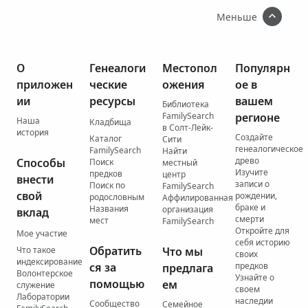
Меньше
О
Генеалоги
Местопол
Популярн
приложен
ческие
ожения
ое в
ии
ресурсы
вашем
Библиотека
FamilySearch
регионе
Наша
Кладбища
в Солт-Лейк-
история
Создайте
Каталог
Сити
генеалогическое
FamilySearch
Найти
древо
Способы
Поиск
местный
Изучите
предков
центр
внести
записи о
Поиск по
FamilySearch
свой
рождении,
родословным
Аффилированная
браке и
Названия
организация
вклад
смерти
мест
FamilySearch
Откройте для
Мое участие
себя историю
Обратить
Что такое
Что мы
своих
индексирование
ся за
предков
предлага
Волонтерское
Узнайте о
помощью
ем
служение
своем
Лаборатории
наследии
Сообщество
Семейное