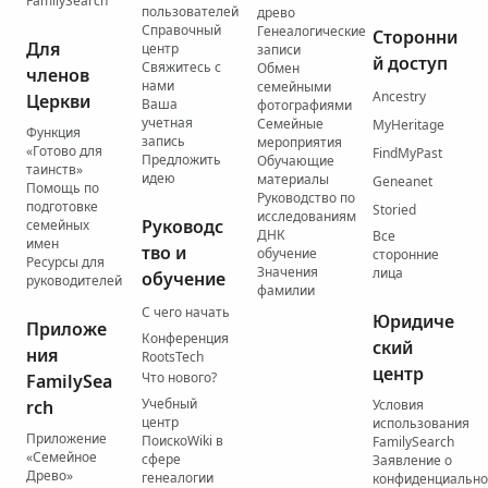
FamilySearch
пользователей
древо
Справочный
Генеалогические
Сторонни
Для
центр
записи
й доступ
Свяжитесь с
Обмен
членов
нами
семейными
Ancestry
Церкви
Ваша
фотографиями
учетная
Семейные
MyHeritage
Функция
запись
мероприятия
«Готово для
FindMyPast
Предложить
Обучающие
таинств»
идею
материалы
Geneanet
Помощь по
Руководство по
подготовке
Storied
исследованиям
Руководс
семейных
ДНК
Все
имен
тво и
обучение
сторонние
Ресурсы для
Значения
лица
обучение
руководителей
фамилии
С чего начать
Юридиче
Приложе
Конференция
ский
ния
RootsTech
центр
Что нового?
FamilySea
Учебный
rch
Условия
центр
использования
Приложение
ПоискоWiki в
FamilySearch
«Семейное
сфере
Заявление о
Древо»
генеалогии
конфиденциально