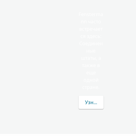
Fensterma
nn часто
встречает
ся здесь:
Соединен
ные
штаты, а
также в
еще
одной
стране.
Узнать больше о фам