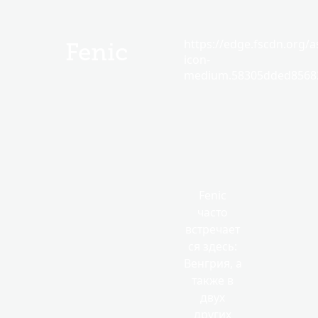
https://edge.fscdn.org/as
Fenic
icon-
medium.58305dded85682
Fenic
часто
встречает
ся здесь:
Венгрия, а
также в
двух
других