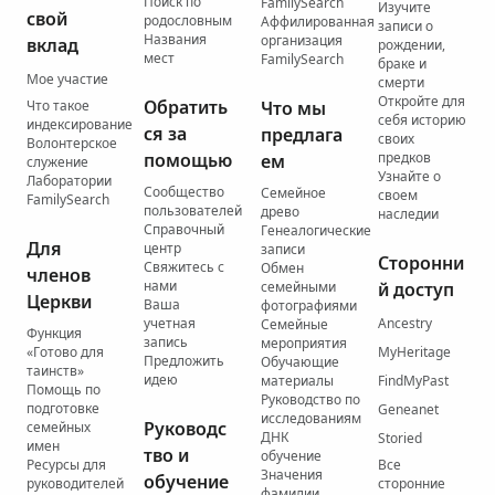
Поиск по
FamilySearch
Изучите
свой
родословным
Аффилированная
записи о
Названия
организация
вклад
рождении,
мест
FamilySearch
браке и
Мое участие
смерти
Откройте для
Обратить
Что такое
Что мы
себя историю
индексирование
ся за
предлага
своих
Волонтерское
помощью
предков
ем
служение
Узнайте о
Лаборатории
Сообщество
Семейное
своем
FamilySearch
пользователей
древо
наследии
Справочный
Генеалогические
Для
центр
записи
Сторонни
Свяжитесь с
Обмен
членов
нами
семейными
й доступ
Церкви
Ваша
фотографиями
учетная
Ancestry
Семейные
Функция
запись
мероприятия
«Готово для
MyHeritage
Предложить
Обучающие
таинств»
идею
материалы
FindMyPast
Помощь по
Руководство по
подготовке
Geneanet
исследованиям
Руководс
семейных
ДНК
Storied
имен
тво и
обучение
Ресурсы для
Все
Значения
обучение
руководителей
сторонние
фамилии