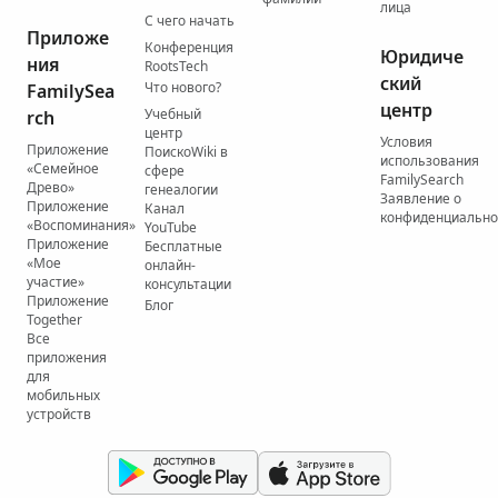
лица
С чего начать
Приложе
Конференция
Юридиче
ния
RootsTech
ский
Что нового?
FamilySea
центр
Учебный
rch
центр
Условия
Приложение
ПоискоWiki в
использования
«Семейное
сфере
FamilySearch
Древо»
генеалогии
Заявление о
Приложение
Канал
конфиденциально
«Воспоминания»
YouTube
Приложение
Бесплатные
«Мое
онлайн-
участие»
консультации
Приложение
Блог
Together
Все
приложения
для
мобильных
устройств