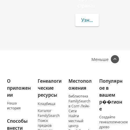
странах.
Узнать больше о фам
Меньше
О
Генеалоги
Местопол
Популярн
приложен
ческие
ожения
ое в
ии
ресурсы
вашем
Библиотека
FamilySearch
р��гион
Наша
Кладбища
в Солт-Лейк-
история
е
Каталог
Сити
FamilySearch
Найти
Создайте
Способы
Поиск
местный
генеалогическое
предков
центр
древо
внести