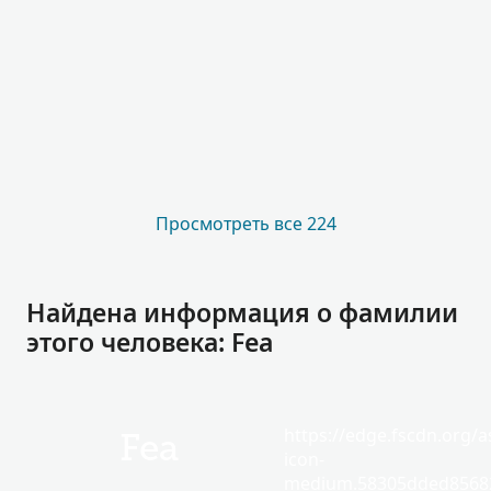
Просмотреть все 224
Найдена информация о фамилии
этого человека: Fea
https://edge.fscdn.org/as
Fea
icon-
medium.58305dded85682