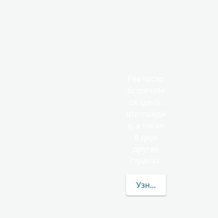
Fea часто
встречает
ся здесь:
Шотланди
я, а также
в двух
других
странах.
Узнать больше о фам