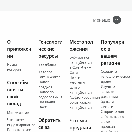
Меньше
О
Генеалоги
Местопол
Популярн
приложен
ческие
ожения
ое в
ии
ресурсы
вашем
Библиотека
FamilySearch
регионе
Наша
Кладбища
в Солт-Лейк-
история
Создайте
Каталог
Сити
генеалогическое
FamilySearch
Найти
древо
Способы
Поиск
местный
Изучите
предков
центр
внести
записи о
Поиск по
FamilySearch
свой
рождении,
родословным
Аффилированная
браке и
Названия
организация
вклад
смерти
мест
FamilySearch
Откройте для
Мое участие
себя историю
Обратить
Что такое
Что мы
своих
индексирование
ся за
предков
предлага
Волонтерское
Узнайте о