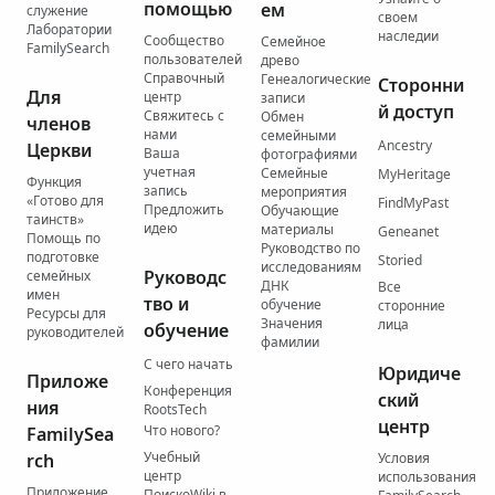
помощью
ем
служение
своем
Лаборатории
наследии
Сообщество
Семейное
FamilySearch
пользователей
древо
Справочный
Генеалогические
Сторонни
Для
центр
записи
й доступ
Свяжитесь с
Обмен
членов
нами
семейными
Ancestry
Церкви
Ваша
фотографиями
учетная
Семейные
MyHeritage
Функция
запись
мероприятия
«Готово для
FindMyPast
Предложить
Обучающие
таинств»
идею
материалы
Geneanet
Помощь по
Руководство по
подготовке
Storied
исследованиям
Руководс
семейных
ДНК
Все
имен
тво и
обучение
сторонние
Ресурсы для
Значения
лица
обучение
руководителей
фамилии
С чего начать
Юридиче
Приложе
Конференция
ский
ния
RootsTech
центр
Что нового?
FamilySea
Учебный
rch
Условия
центр
использования
Приложение
ПоискоWiki в