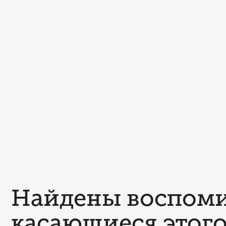
Найдены воспоми
касающиеся этого