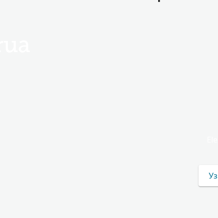
rua
El
Уз