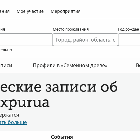
ания
Мое участие
Мероприятия
ия
Место проживания
Год рожден
тельно
аписи
Профили в «Семейном древе»
В
еские записи об
expurua
держатся
ать больше
События