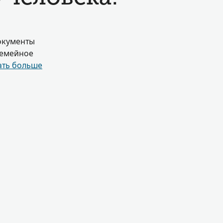
окументы
Семейное
ать больше