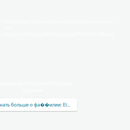
https://edge.fscdn.org/assets/static/media/invalid-
icon-
medium.58305dded85682d90d4c1772efbf1185.svg
expurua часто встречается здесь:
Испания.
нать больше о фа��илии: Elexpurua