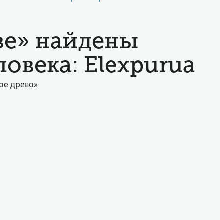
ве» найдены
овека: Elexpurua
ое древо»