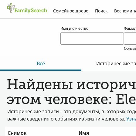
Семейное древо
Поиск
Воспомин
Результаты для elexpurua
Имя и отчество
Фамил
Обяза
Все
Исторические з
Найдены историч
этом человеке: El
Исторические записи – это документы, в которых со
важные сведения о событиях из жизни человека.
Узн
Снимок
Имя