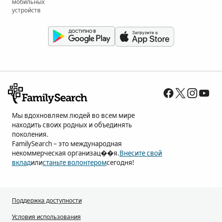
мобильных
устройств
Мы вдохновляем людей во всем мире
находить своих родных и объединять
поколения.
FamilySearch – это международная
некоммерческая организац��я.
Внесите свой
вклад
или
станьте волонтером
сегодня!
Поддержка доступности
Условия использования