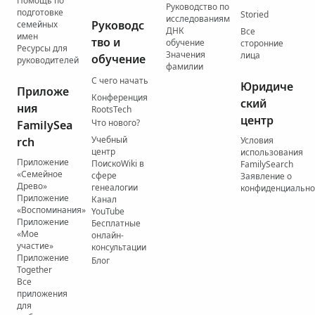
Помощь по
Руководство по
подготовке
Storied
исследованиям
Руководс
семейных
ДНК
Все
имен
тво и
обучение
сторонние
Ресурсы для
Значения
лица
обучение
руководителей
фамилии
С чего начать
Юридиче
Приложе
Конференция
ский
ния
RootsTech
центр
Что нового?
FamilySea
Учебный
rch
Условия
центр
использования
Приложение
ПоискоWiki в
FamilySearch
«Семейное
сфере
Заявление о
Древо»
генеалогии
конфиденциально
Приложение
Канал
«Воспоминания»
YouTube
Приложение
Бесплатные
«Мое
онлайн-
участие»
консультации
Приложение
Блог
Together
Все
приложения
для