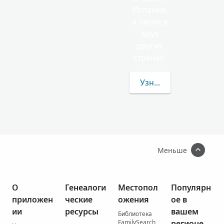
Испания,
а также в
двух
других
странах.
Узнать больше о фам
Меньше
О
Генеалоги
Местопол
Популярн
приложен
ческие
ожения
ое в
ии
ресурсы
вашем
Библиотека
FamilySearch
регионе