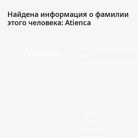
Найдена информация о фамилии
этого человека: Atienca
https://edge.fscdn.org/as
Atienca
icon-
medium.58305dded85682
Atienca
часто
встречает
ся здесь: