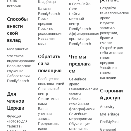
Наша
Кладбища
в Солт-Лейк-
история
Создайте
Каталог
Сити
генеалогическое
FamilySearch
Найти
древо
Способы
Поиск
местный
Изучите
предков
центр
внести
записи о
Поиск по
FamilySearch
свой
рождении,
родословным
Аффилированная
браке и
Названия
организация
вклад
смерти
мест
FamilySearch
Откройте для
Мое участие
себя историю
Обратить
Что такое
Что мы
своих
индексирование
ся за
предков
предлага
Волонтерское
Узнайте о
помощью
ем
служение
своем
Лаборатории
наследии
Сообщество
Семейное
FamilySearch
пользователей
древо
Справочный
Генеалогические
Сторонни
Для
центр
записи
й доступ
Свяжитесь с
Обмен
членов
нами
семейными
Ancestry
Церкви
Ваша
фотографиями
учетная
Семейные
MyHeritage
Функция
запись
мероприятия
«Готово для
FindMyPast
Предложить
Обучающие
таинств»
идею
материалы
Geneanet