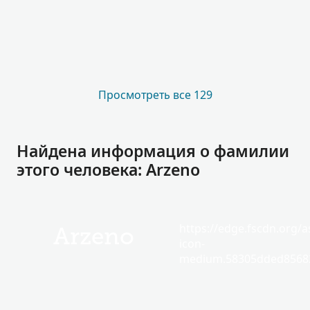
Просмотреть все 129
Найдена информация о фамилии
этого человека: Arzeno
https://edge.fscdn.org/as
Arzeno
icon-
medium.58305dded85682