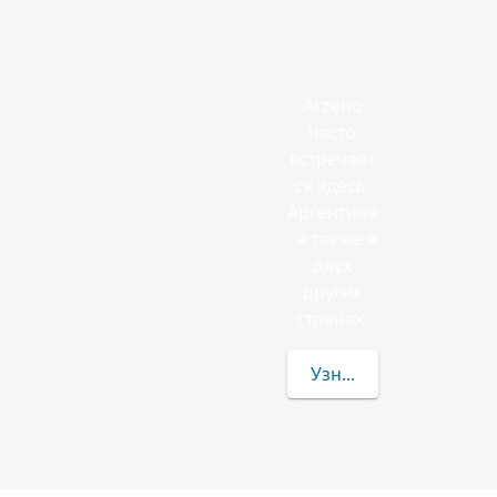
Arzeno
часто
встречает
ся здесь:
Аргентина
, а также в
двух
других
странах.
Узнать больше о фам