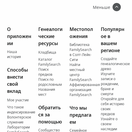
Меньше
О
Генеалоги
Местопол
Популярн
приложен
ческие
ожения
ое в
ии
ресурсы
вашем
Библиотека
FamilySearch
регионе
Наша
Кладбища
в Солт-Лейк-
история
Создайте
Каталог
Сити
генеалогическое
FamilySearch
Найти
древо
Способы
Поиск
местный
Изучите
предков
центр
внести
записи о
Поиск по
FamilySearch
свой
рождении,
родословным
Аффилированная
браке и
Названия
организация
вклад
смерти
мест
FamilySearch
Откройте для
Мое участие
себя историю
Обратить
Что такое
Что мы
своих
индексирование
ся за
предков
предлага
Волонтерское
Узнайте о
помощью
ем
служение
своем
Лаборатории
наследии
Сообщество
Семейное