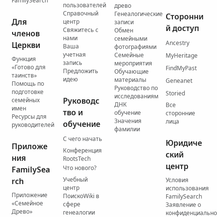
FamilySearch
пользователей
древо
Справочный
Генеалогические
Сторонни
Для
центр
записи
й доступ
Свяжитесь с
Обмен
членов
нами
семейными
Ancestry
Церкви
Ваша
фотографиями
учетная
Семейные
MyHeritage
Функция
запись
мероприятия
«Готово для
FindMyPast
Предложить
Обучающие
таинств»
идею
материалы
Geneanet
Помощь по
Руководство по
подготовке
Storied
исследованиям
Руководс
семейных
ДНК
Все
имен
тво и
обучение
сторонние
Ресурсы для
Значения
лица
обучение
руководителей
фамилии
С чего начать
Юридиче
Приложе
Конференция
ский
ния
RootsTech
центр
Что нового?
FamilySea
Учебный
rch
Условия
центр
использования
Приложение
ПоискоWiki в
FamilySearch
«Семейное
сфере
Заявление о
Древо»
генеалогии
конфиденциально