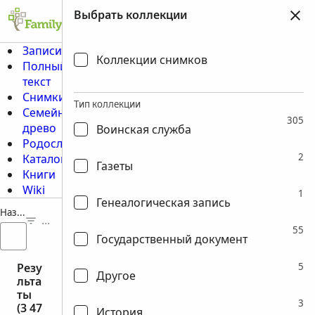
Выбрать коллекции
Записи
Коллекции снимков
Полный
текст
Снимки
Тип коллекции
Семейное
305
древо
Воинская служба
Родословные
2
Каталог
Газеты
Книги
Wiki
1
Генеалогическая запись
Название коллекции
Фильтры (0)
55
Государственный документ
Резу
5
Другое
льта
ты
3
(3 47
История