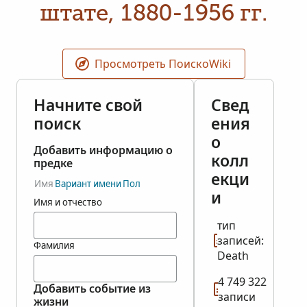
штате, 1880-1956 гг.
Просмотреть ПоискоWiki
Начните свой
Свед
поиск
ения
о
Добавить информацию о
колл
предке
екци
Имя
Вариант имени
Пол
и
Имя и отчество
тип
записей:
Фамилия
Death
4 749 322
Добавить событие из
записи
жизни