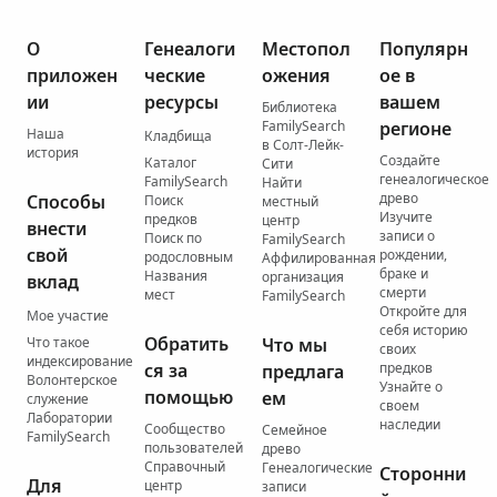
О
Генеалоги
Местопол
Популярн
приложен
ческие
ожения
ое в
ии
ресурсы
вашем
Библиотека
FamilySearch
регионе
Наша
Кладбища
в Солт-Лейк-
история
Создайте
Каталог
Сити
генеалогическое
FamilySearch
Найти
древо
Способы
Поиск
местный
Изучите
предков
центр
внести
записи о
Поиск по
FamilySearch
свой
рождении,
родословным
Аффилированная
браке и
Названия
организация
вклад
смерти
мест
FamilySearch
Откройте для
Мое участие
себя историю
Обратить
Что такое
Что мы
своих
индексирование
ся за
предков
предлага
Волонтерское
Узнайте о
помощью
ем
служение
своем
Лаборатории
наследии
Сообщество
Семейное
FamilySearch
пользователей
древо
Справочный
Генеалогические
Сторонни
Для
центр
записи