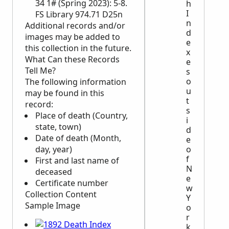
34 1# (Spring 2023): 5-8.
h
I
FS Library 974.71 D25n
n
Additional records and/or
d
images may be added to
e
this collection in the future.
x
What Can these Records
e
Tell Me?
s
o
The following information
u
may be found in this
t
record:
s
Place of death (Country,
i
state, town)
d
Date of death (Month,
e
day, year)
o
f
First and last name of
N
deceased
e
Certificate number
w
Collection Content
Y
Sample Image
o
r
k