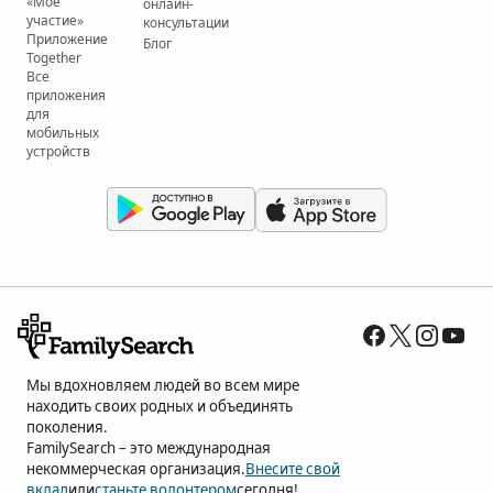
«Мое
онлайн-
участие»
консультации
Приложение
Блог
Together
Все
приложения
для
мобильных
устройств
Мы вдохновляем людей во всем мире
находить своих родных и объединять
поколения.
FamilySearch – это международная
некоммерческая организация.
Внесите свой
вклад
или
станьте волонтером
сегодня!