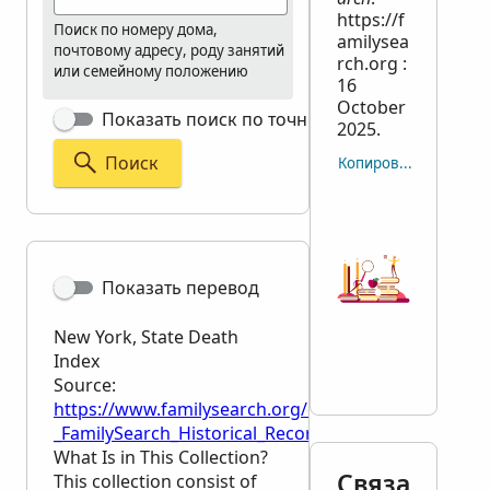
https://f
Поиск по номеру дома,
amilysea
почтовому адресу, роду занятий
rch.org :
или семейному положению
16
October
Показать поиск по точным критериям
2025.
Поиск
Копировать отсылку
Показать перевод
New York, State Death
Index
Source:
https://www.familysearch.org/en/wiki/New_York,_St
_FamilySearch_Historical_Records
What Is in This Collection?
Связа
This collection consist of