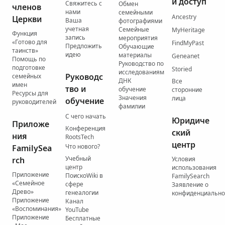
й доступ
Свяжитесь с
Обмен
членов
нами
семейными
Ancestry
Церкви
Ваша
фотографиями
учетная
Семейные
MyHeritage
Функция
запись
мероприятия
«Готово для
FindMyPast
Предложить
Обучающие
таинств»
идею
материалы
Geneanet
Помощь по
Руководство по
подготовке
Storied
исследованиям
Руководс
семейных
ДНК
Все
имен
тво и
обучение
сторонние
Ресурсы для
Значения
лица
обучение
руководителей
фамилии
С чего начать
Юридиче
Приложе
Конференция
ский
ния
RootsTech
центр
Что нового?
FamilySea
Учебный
rch
Условия
центр
использования
Приложение
ПоискоWiki в
FamilySearch
«Семейное
сфере
Заявление о
Древо»
генеалогии
конфиденциально
Приложение
Канал
«Воспоминания»
YouTube
Приложение
Бесплатные