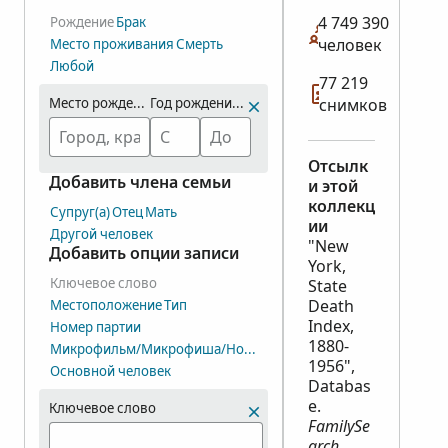
4 749 390
Рождение
Брак
человек
Место проживания
Смерть
Любой
77 219
Место рождения
Год рождения (диапазон)
снимков
Отсылк
Добавить члена семьи
и этой
коллекц
Супруг(а)
Отец
Мать
ии
Другой человек
"New
Добавить опции записи
York,
Ключевое слово
State
Death
Местоположение
Тип
Index,
Номер партии
1880-
Микрофильм/Микрофиша/Номер группы снимков (DGS)
1956",
Основной человек
Databas
e.
Ключевое слово
FamilySe
arch
.