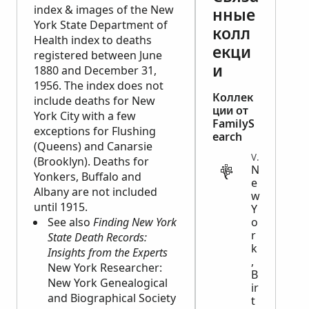
index & images of the New
нные
York State Department of
колл
Health index to deaths
екци
registered between June
и
1880 and December 31,
1956. The index does not
Коллек
include deaths for New
ции от
York City with a few
FamilyS
exceptions for Flushing
earch
(Queens) and Canarsie
VITAL
(Brooklyn). Deaths for
N
Yonkers, Buffalo and
e
Albany are not included
w
until 1915.
Y
See also
Finding New York
o
r
State Death Records:
k
Insights from the Experts
,
New York Researcher:
B
New York Genealogical
ir
and Biographical Society
t