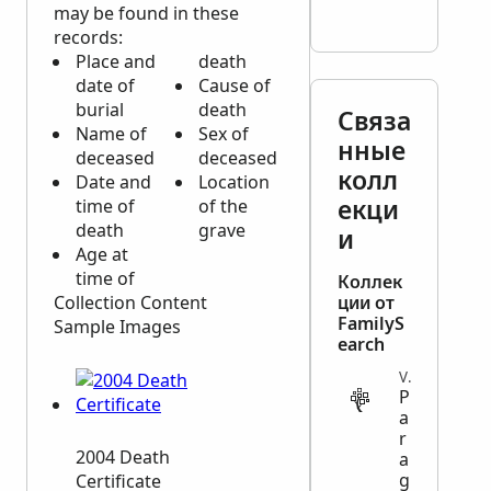
may be found in these
records:
Place and
death
date of
Cause of
burial
death
Связа
Name of
Sex of
нные
deceased
deceased
колл
Date and
Location
екци
time of
of the
death
grave
и
Age at
time of
Коллек
Collection Content
ции от
FamilyS
Sample Images
earch
VITAL
P
a
r
2004 Death
a
g
Certificate