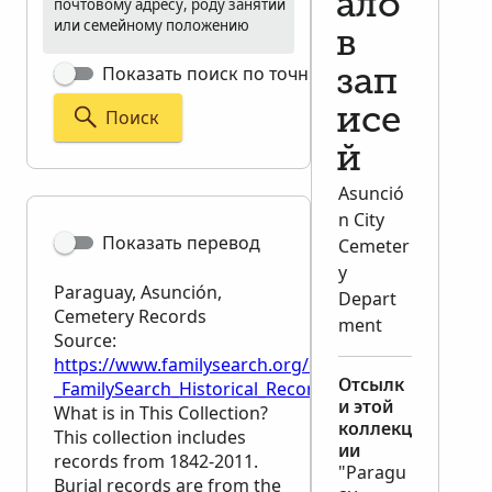
ало
почтовому адресу, роду занятий
или семейному положению
в
Показать поиск по точным критериям
зап
исе
Поиск
й
Asunció
n City
Показать перевод
Cemeter
y
Paraguay, Asunción,
Depart
Cemetery Records
ment
Source:
https://www.familysearch.org/en/wiki/Paraguay,_A
Отсылк
_FamilySearch_Historical_Records
и этой
What is in This Collection?
коллекц
This collection includes
ии
records from 1842-2011.
"Paragu
Burial records are from the