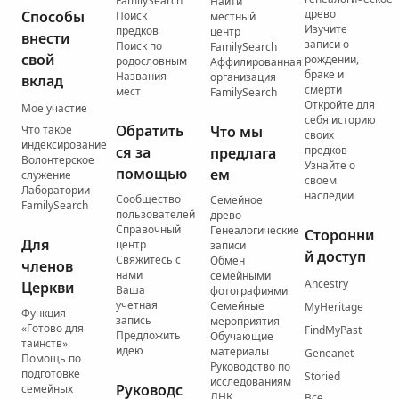
FamilySearch
Найти
древо
Способы
Поиск
местный
Изучите
предков
центр
внести
записи о
Поиск по
FamilySearch
свой
рождении,
родословным
Аффилированная
браке и
Названия
организация
вклад
смерти
мест
FamilySearch
Откройте для
Мое участие
себя историю
Обратить
Что такое
Что мы
своих
индексирование
ся за
предков
предлага
Волонтерское
Узнайте о
помощью
ем
служение
своем
Лаборатории
наследии
Сообщество
Семейное
FamilySearch
пользователей
древо
Справочный
Генеалогические
Сторонни
Для
центр
записи
й доступ
Свяжитесь с
Обмен
членов
нами
семейными
Ancestry
Церкви
Ваша
фотографиями
учетная
Семейные
MyHeritage
Функция
запись
мероприятия
«Готово для
FindMyPast
Предложить
Обучающие
таинств»
идею
материалы
Geneanet
Помощь по
Руководство по
подготовке
Storied
исследованиям
Руководс
семейных
ДНК
Все