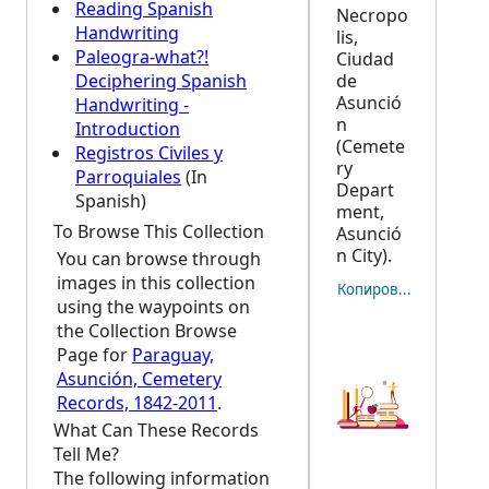
Reading Spanish
Necropo
Handwriting
lis,
Paleogra-what?!
Ciudad
Deciphering Spanish
de
Asunció
Handwriting -
n
Introduction
(Cemete
Registros Civiles y
ry
Parroquiales
(In
Depart
Spanish)
ment,
To Browse This Collection
Asunció
n City).
You can browse through
images in this collection
Копировать отсылку
using the waypoints on
the Collection Browse
Page for
Paraguay,
Asunción, Cemetery
Records, 1842-2011
.
What Can These Records
Tell Me?
The following information