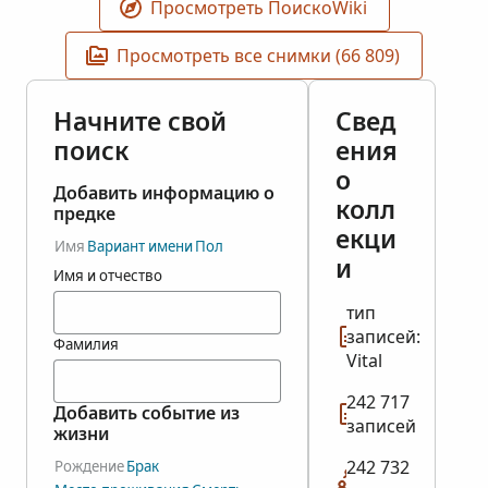
Просмотреть ПоискоWiki
Просмотреть все снимки (66 809)
Начните свой
Свед
поиск
ения
о
Добавить информацию о
колл
предке
екци
Имя
Вариант имени
Пол
и
Имя и отчество
тип
записей:
Фамилия
Vital
242 717
Добавить событие из
записей
жизни
242 732
Рождение
Брак