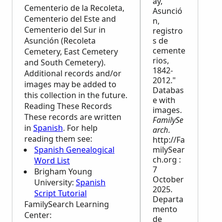
ay,
Cementerio de la Recoleta,
Asunció
Cementerio del Este and
n,
Cementerio del Sur in
registro
Asunción (Recoleta
s de
cemente
Cemetery, East Cemetery
rios,
and South Cemetery).
1842-
Additional records and/or
2012."
images may be added to
Databas
this collection in the future.
e with
Reading These Records
images.
These records are written
FamilySe
in
Spanish
. For help
arch
.
reading them see:
http://Fa
Spanish Genealogical
milySear
ch.org :
Word List
7
Brigham Young
October
University:
Spanish
2025.
Script Tutorial
Departa
FamilySearch Learning
mento
Center
:
de