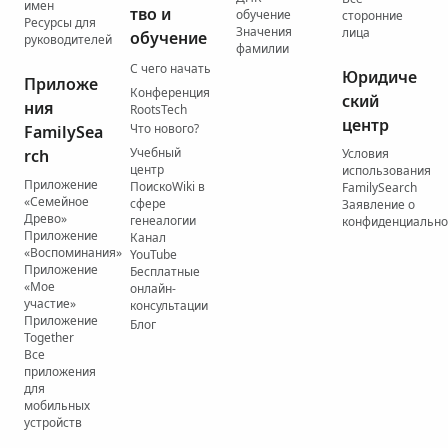
имен
тво и
обучение
сторонние
Ресурсы для
Значения
лица
обучение
руководителей
фамилии
С чего начать
Юридиче
Приложе
Конференция
ский
ния
RootsTech
центр
Что нового?
FamilySea
Учебный
rch
Условия
центр
использования
Приложение
ПоискоWiki в
FamilySearch
«Семейное
сфере
Заявление о
Древо»
генеалогии
конфиденциально
Приложение
Канал
«Воспоминания»
YouTube
Приложение
Бесплатные
«Мое
онлайн-
участие»
консультации
Приложение
Блог
Together
Все
приложения
для
мобильных
устройств