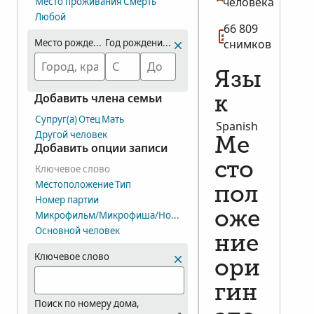
человека
Место проживания
Смерть
Любой
66 809
Место рождения
Год рождения (диапазон)
снимков
Язы
Добавить члена семьи
к
Супруг(а)
Отец
Мать
Spanish
Другой человек
Ме
Добавить опции записи
сто
Ключевое слово
Местоположение
Тип
пол
Номер партии
Микрофильм/Микрофиша/Номер группы снимков (DGS)
оже
Основной человек
ние
Ключевое слово
ори
гин
Поиск по номеру дома,