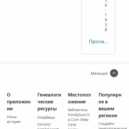
5
0
-
1
9
3
8
Просмотреть все
Меньше
О
Генеалоги
Местопол
Популярн
приложен
ческие
ожения
ое в
ии
ресурсы
вашем
Библиотека
FamilySearch
регионе
Наша
Кладбища
в Солт-Лейк-
история
Создайте
Каталог
Сити
генеалогическое