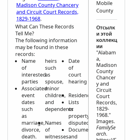
Mobile
Madison County Chancery
County
and Circuit Court Records,
1829-1968
.
What Can These Records
Отсылк
Tell Me?
и этой
коллекц
The following information
ии
may be found in these
"Alabam
records:
a,
Name
heirs
Date
Madison
of
such
of
County
interested
as
court
Chancer
parties
spouse,
hearing
y and
Associated
minor
Circuit
event
children,
Residences
Court
dates
and
Lists
Records,
1829-
such
dependents
or
1968."
as
property
Images.
marriage,
Names
disputed
FamilySe
divorce,
of
Document
arch
.
death.
witnesses
and