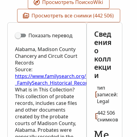
Просмотреть ПоискоWiki
Просмотреть все снимки (442 506)
Свед
Показать перевод
ения
о
Alabama, Madison County
Chancery and Circuit Court
колл
Records
екци
Source:
и
https://www.familysearch.org/en/wiki/Alabama,_Ma
_FamilySearch_Historical_Records
тип
What is in This Collection?
записей:
This collection of probate
Legal
records, includes case files
and other documents
442 506
created by the probate
снимков
courts of Madison County,
Alabama. Probates were
Ме
generally recorded in the