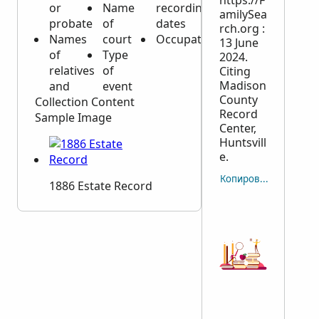
https://F
or
Name
recording
amilySea
probate
of
dates
rch.org :
Names
court
Occupations
13 June
of
Type
2024.
relatives
of
Citing
Madison
and
event
County
Collection Content
Record
Sample Image
Center,
Huntsvill
e.
Копировать отсылку
1886 Estate Record