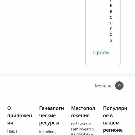
R
e
c
o
r
d
s
Просмотреть все
Меньше
О
Генеалоги
Местопол
Популярн
приложен
ческие
ожения
ое в
ии
ресурсы
вашем
Библиотека
FamilySearch
регионе
Наша
Кладбища
в Солт-Лейк-