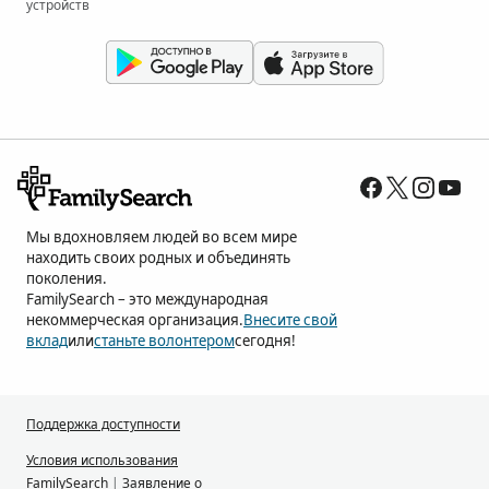
устройств
Мы вдохновляем людей во всем мире
находить своих родных и объединять
поколения.
FamilySearch – это международная
некоммерческая организация.
Внесите свой
вклад
или
станьте волонтером
сегодня!
Поддержка доступности
Условия использования
FamilySearch
|
Заявление о