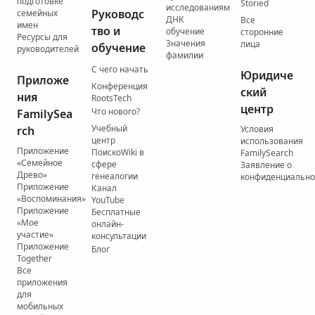
подготовке
Storied
исследованиям
Руководс
семейных
ДНК
Все
имен
тво и
обучение
сторонние
Ресурсы для
Значения
лица
обучение
руководителей
фамилии
С чего начать
Юридиче
Приложе
Конференция
ский
ния
RootsTech
центр
Что нового?
FamilySea
Учебный
rch
Условия
центр
использования
Приложение
ПоискоWiki в
FamilySearch
«Семейное
сфере
Заявление о
Древо»
генеалогии
конфиденциально
Приложение
Канал
«Воспоминания»
YouTube
Приложение
Бесплатные
«Мое
онлайн-
участие»
консультации
Приложение
Блог
Together
Все
приложения
для
мобильных