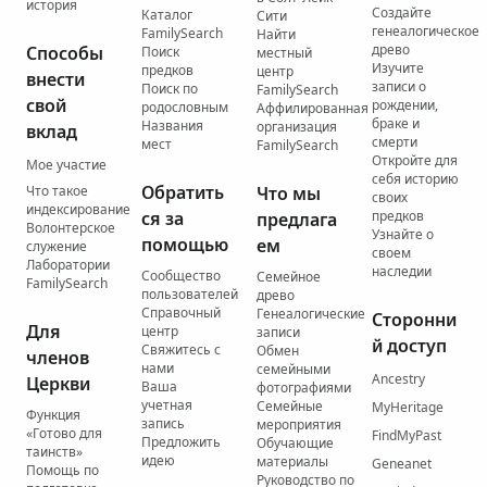
история
Создайте
Каталог
Сити
генеалогическое
FamilySearch
Найти
древо
Способы
Поиск
местный
Изучите
предков
центр
внести
записи о
Поиск по
FamilySearch
свой
рождении,
родословным
Аффилированная
браке и
Названия
организация
вклад
смерти
мест
FamilySearch
Откройте для
Мое участие
себя историю
Обратить
Что такое
Что мы
своих
индексирование
ся за
предков
предлага
Волонтерское
Узнайте о
помощью
ем
служение
своем
Лаборатории
наследии
Сообщество
Семейное
FamilySearch
пользователей
древо
Справочный
Генеалогические
Сторонни
Для
центр
записи
й доступ
Свяжитесь с
Обмен
членов
нами
семейными
Ancestry
Церкви
Ваша
фотографиями
учетная
Семейные
MyHeritage
Функция
запись
мероприятия
«Готово для
FindMyPast
Предложить
Обучающие
таинств»
идею
материалы
Geneanet
Помощь по
Руководство по