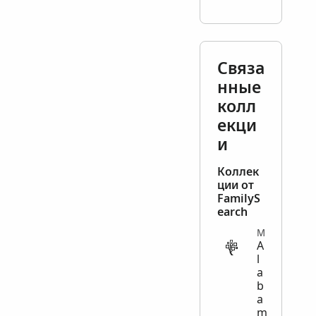
Связа
нные
колл
екци
и
Коллек
ции от
FamilyS
earch
MIGRATION
A
l
a
b
a
m