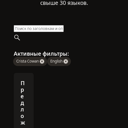
свыше 30 языков.
Активные фильтры:
Crista Cowan
English
П
р
е
д
л
о
ж