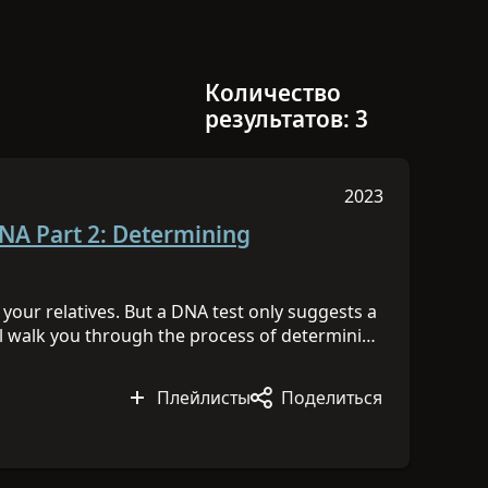
Количество
результатов: 3
2023
Сессия была опу
DNA Part 2: Determining
our relatives. But a DNA test only suggests a
will walk you through the process of determining
ou and a DNA match or among a cluster of
NA Day 2023 content
HERE
to learn more!
Плейлисты
Поделиться
0:23