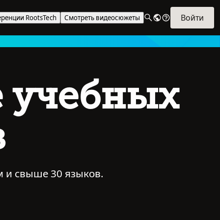
Войти
ренции RootsTech
Смотреть видеосюжеты
е учебных
в
м и свыше 30 языков.