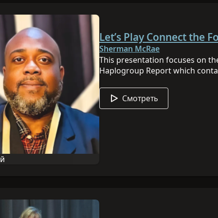
Let’s Play Connect the F
Sherman McRae
This presentation focuses on t
Haplogroup Report which contai
participants to discover more in
lineage solely from their Y-DNA
Смотреть
The Discover™ project features 
have gotten a Y haplogroup with
haplogroup ages and view those 
Chromosome Adam. FamilyTreeD
entertaining features includin
ий
notable people, as well as matc
 сессии: английский
extracted from archaeological e
This presentation includes a de
used in conjunction with Discove