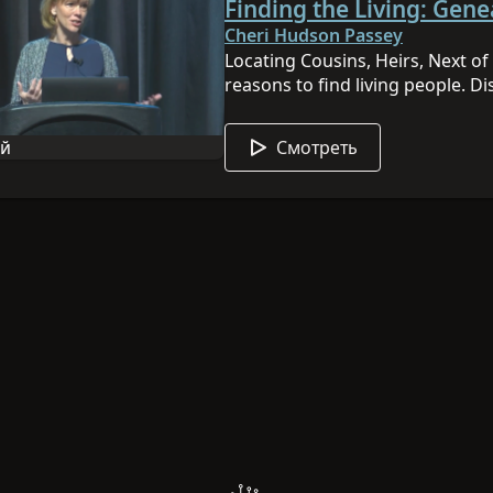
well unearth some surprises hid
Finding the Living: Gene
Cheri Hudson Passey
Locating Cousins, Heirs, Next o
reasons to find living people. D
and make the connections you ar
content
HERE
to learn more!
Смотреть
ий
 сессии: английский