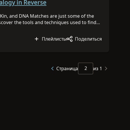
den deep within our lineages.
alogy in Reverse
f Kin, and DNA Matches are just some of the
iscover the tools and techniques used to find
e looking for. View all of our DNA Day 2023
Плейлисты
Поделиться
Страница
из 1