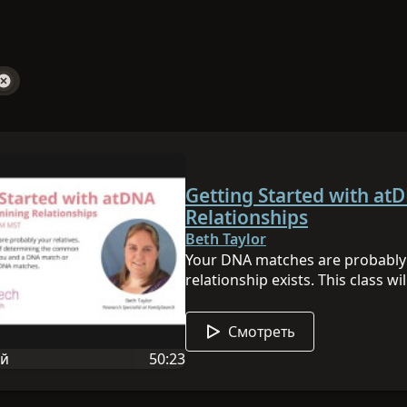
Getting Started with at
Relationships
Beth Taylor
Your DNA matches are probably y
relationship exists. This class 
the common ancestor between y
DNA matches. View all of our D
Смотреть
ий
50:23
 сессии: английский
Продолжительность видеосюжета 5