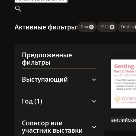
Активные фильтры:
Dna
2023
English
Предложенные
фильтры
Выступающий
Год (1)
английск
Спонсор или
Язык этой
участник выставки