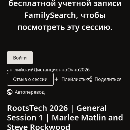
бесплатной учетной записи
FamilySearch, чтобы
посмотреть эту сессию.
Войти
английский
Дистанционно
Очно
2026
Язык этой сессии: английский
Эта сессия проводится онлайн
Эта сессия проводится в о
2026
Отзыв о сессии
Плейлисты
Поделиться
Автоперевод
RootsTech 2026 | General
Session 1 | Marlee Matlin and
Steve Rockwood