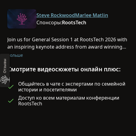
Steve Rockwood
Marlee Matlin
Спонсоры:
RootsTech
Join us for General Session 1 at RootsTech 2026 with
an inspiring keynote address from award winning
actress Marlee Matlin, FamilySearch CEO Steve
Больше
Rockwood and news and updates from our
Отзывы
Смотрите видеосюжеты онлайн плюс:
platinum sponsor Ancestry.
Общайтесь в чате с экспертами по семейной
истории и посетителями
Доступ ко всем материалам конференции
RootsTech