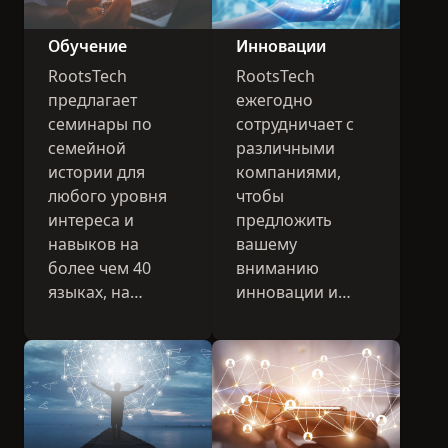
Обучение
Инновации
RootsTech
RootsTech
предлагает
ежегодно
семинары по
сотрудничает с
семейной
различными
истории для
компаниями,
любого уровня
чтобы
интереса и
предложить
навыков на
вашему
более чем 40
вниманию
языках, на
инновации и
которых говорят
передовые
почти все страны
технологии,
мира. Одним
которые могли
словом, каждый
бы помочь вам
найдет что-то для
установить
себя.
новые связи в