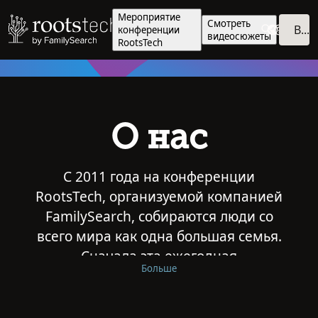
Мероприятие
Смотреть
Войти
конференции
видеосюжеты
RootsTech
О нас
С 2011 года на конференции
RootsTech, организуемой компанией
FamilySearch, собираются люди со
всего мира как одна большая семья.
Сначала эта ежегодная
Больше
конференция проводилась в Солт-
Лейк-Сити, штат Юта. Сейчас
мероприятие разрослось и