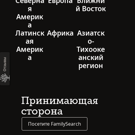
Северна
Европа
Ближни
я
й Восток
Америк
а
Латинск
Африка
Азиатск
ая
о-
Америк
Тихооке
а
анский
Отзывы
регион
Принимающая
сторона
Посетите FamilySearch