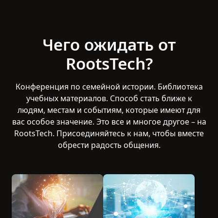
видоизменилось. Будь то очно или
онлайн, RootsTech всегда был
праздником объединения
Чего ожидать от
поколений –– минувших, нынешних
RootsTech?
и будущих.
Конференция по семейной истории. Библиотека
учебных материалов. Способ стать ближе к
людям, местам и событиям, которые имеют для
вас особое значение. Это все и многое другое – на
RootsTech. Присоединяйтесь к нам, чтобы вместе
обрести радость общения.