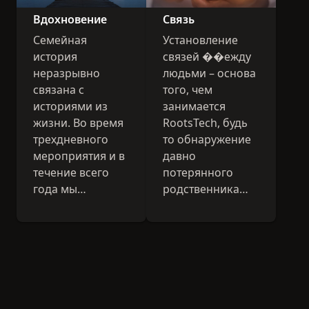
сфере семейной
Вдохновение
Связь
истории.
Семейная
Установление
история
связей ��ежду
неразрывно
людьми – основа
связана с
того, чем
историями из
занимается
жизни. Во время
RootsTech, будь
трехдневного
то обнаружение
мероприятия и в
давно
течение всего
потерянного
года мы
родственника
рассказываем
или налаживание
истории
дружеских
отдельных
отношений с
людей, которые
другими
поднимают
участниками
настроение,
RootsTech.
вдохновляют и