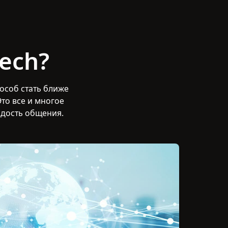
ech?
особ стать ближе
то все и многое
адость общения.