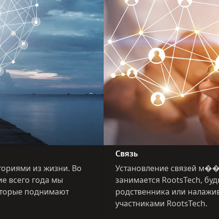
Связь
ториями из жизни. Во
Установление связей м��ж
ие всего года мы
занимается RootsTech, бу
оторые поднимают
родственника или налажи
участниками RootsTech.