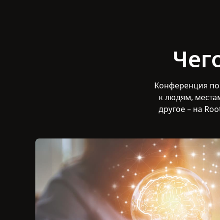
Чег
Конференция по 
к людям, места
другое – на Ro