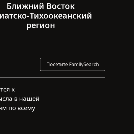
Ближний Восток
иатско-Тихоокеанский
регион
Посетите FamilySearch
тся к
ысла в нашей
ям по всему