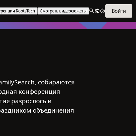
Войти
ренции RootsTech
Смотреть видеосюжеты
amilySearch, собираются
годная конференция
тие разрослось и
праздником объединения
х.