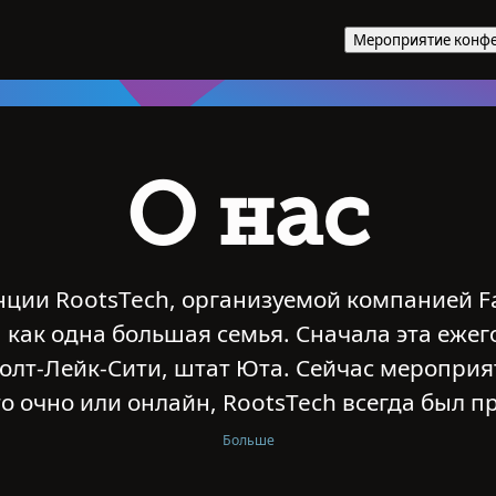
Мероприятие конфе
О нас
нции RootsTech, организуемой компанией F
а как одна большая семья. Сначала эта еже
олт-Лейк-Сити, штат Юта. Сейчас мероприя
то очно или онлайн, RootsTech всегда был 
околений –– минувших, нынешних и будущи
Больше