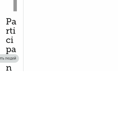
Pa
rti
ci
pa
ti
ить людей
n
g
in
a
M
ul