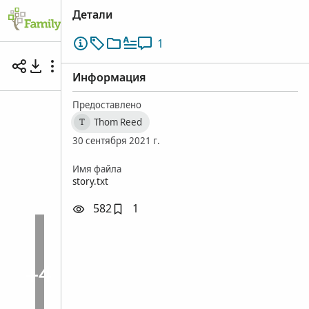
Детали
1
Participating in a Multicultural Choir for Oct
Salt Lake City, Salt Lake, Юта, Соединенные штаты • 29 с
Информация
Предоставлено
Thom Reed
T
30 сентября 2021 г.
Имя файла
story.txt
582
1
+4