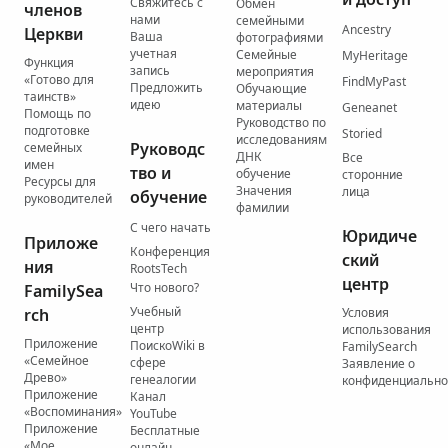
Свяжитесь с
Обмен
членов
нами
семейными
Ancestry
Церкви
Ваша
фотографиями
учетная
Семейные
MyHeritage
Функция
запись
мероприятия
«Готово для
FindMyPast
Предложить
Обучающие
таинств»
идею
материалы
Geneanet
Помощь по
Руководство по
подготовке
Storied
исследованиям
Руководс
семейных
ДНК
Все
имен
тво и
обучение
сторонние
Ресурсы для
Значения
лица
обучение
руководителей
фамилии
С чего начать
Юридиче
Приложе
Конференция
ский
ния
RootsTech
центр
Что нового?
FamilySea
Учебный
rch
Условия
центр
использования
Приложение
ПоискоWiki в
FamilySearch
«Семейное
сфере
Заявление о
Древо»
генеалогии
конфиденциально
Приложение
Канал
«Воспоминания»
YouTube
Приложение
Бесплатные
«Мое
онлайн-