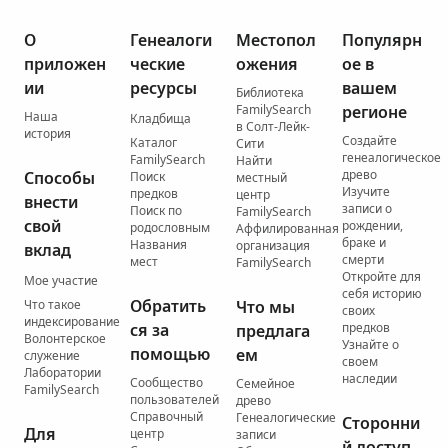
О
Генеалоги
Местопол
Популярн
приложен
ческие
ожения
ое в
ии
ресурсы
вашем
Библиотека
FamilySearch
регионе
Наша
Кладбища
в Солт-Лейк-
история
Создайте
Каталог
Сити
генеалогическое
FamilySearch
Найти
древо
Способы
Поиск
местный
Изучите
предков
центр
внести
записи о
Поиск по
FamilySearch
свой
рождении,
родословным
Аффилированная
браке и
Названия
организация
вклад
смерти
мест
FamilySearch
Откройте для
Мое участие
себя историю
Обратить
Что такое
Что мы
своих
индексирование
ся за
предков
предлага
Волонтерское
Узнайте о
помощью
ем
служение
своем
Лаборатории
наследии
Сообщество
Семейное
FamilySearch
пользователей
древо
Справочный
Генеалогические
Сторонни
Для
центр
записи
й доступ