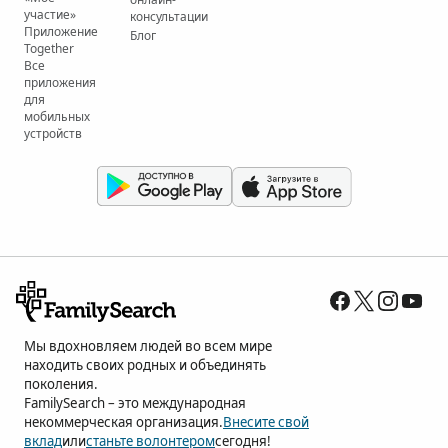
участие»
консультации
Приложение
Блог
Together
Все
приложения
для
мобильных
устройств
Мы вдохновляем людей во всем мире
находить своих родных и объединять
поколения.
FamilySearch – это международная
некоммерческая организация.
Внесите свой
вклад
или
станьте волонтером
сегодня!