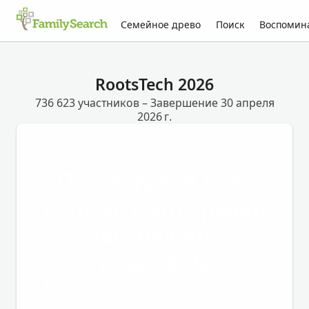
Семейное древо
Поиск
Воспомин
RootsTech 2026
736 623 участников – Завершение 30 апреля
2026 г.
Посмотрите всех
людей, с которыми
вы связаны
родством
Присоединиться к RootsTech 2026