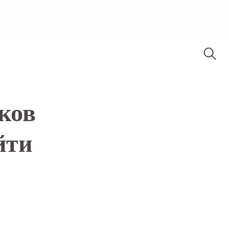
ков
йти