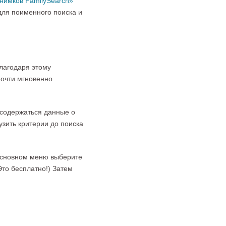
нимков FamilySearch»
для поименного поиска и
лагодаря этому
очти мгновенно
 содержаться данные о
узить критерии до поиска
 основном меню выберите
Это бесплатно!) Затем