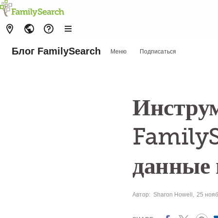
Блог FamilySearch
Меню
Подписаться
Инструм
FamilyS
данные 
Автор:
Sharon Howell
25 нояб
Facebook
X
Pinterest