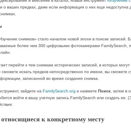
ексирование и внесение в каталог, новый инструмент
«Изучение с
и о ваших предках, даже если информация о них еще недоступна 
снимках.
м
зучение снимков» стало началом новой эпохи в поиске записей. Б
даваемые более чем 300 цифровыми фотокамерами FamilySearch, п
нлайн.
ает перейти к тем снимкам исторических записей, в которых могут
е сможете искать предков непосредственно по имени, вы сможете с
информации, записанной во время создания снимка.
нструмент, зайдите на
FamilySearch.org
и нажмите
Поиск
, затем в
обится войти в вашу учетную запись FamilySearch или создать ее. (
ствия:
, относящиеся к конкретному месту