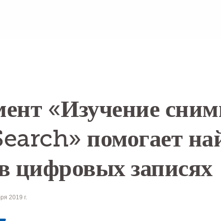
ент «Изучение сним
earch» помогает на
в цифровых записях
ря 2019 г.
MailText