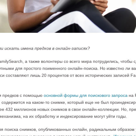
ли искать имена предков в онлайн-записях?
milySearch, а также волонтеры со всего мира потрудились, чтобы 
пными для простого поименного онлайн-поиска. Но известно ли вам
и составляют лишь 20 процентов от всех исторических записей Fa
ти предков с помощью
основной формы для поискового запроса
на F
содержится на каком-то снимке, который еще не был проиндексиро
ее 432 миллионов новых снимков в свои онлайн-коллекции. Но, пре
механизма, на их обработку и индексирование могут уйти годы.
ля поиска снимков, опубликованных онлайн, радикальным образом