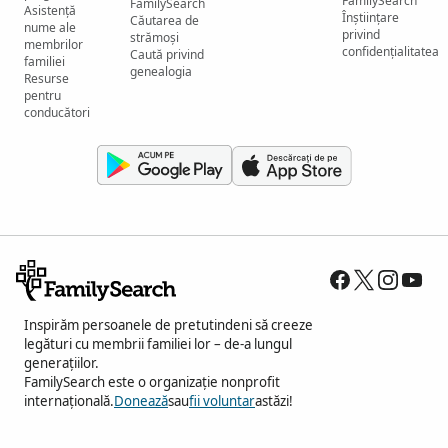
FamilySearch
FamilySearch
Asistență
Înștiințare
Căutarea de
nume ale
privind
strămoși
membrilor
confidențialitatea
Caută privind
familiei
genealogia
Resurse
pentru
conducători
Inspirăm persoanele de pretutindeni să creeze
legături cu membrii familiei lor – de-a lungul
generațiilor.
FamilySearch este o organizație nonprofit
internațională.
Donează
sau
fii voluntar
astăzi!