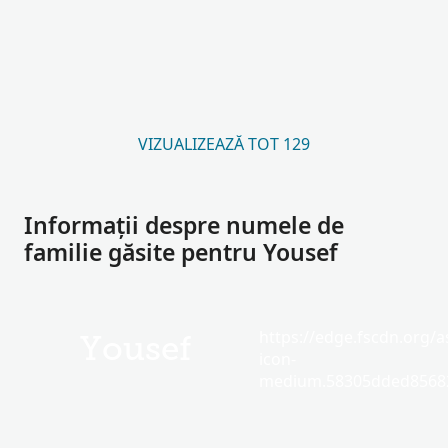
VIZUALIZEAZĂ TOT 129
Informații despre numele de
familie găsite pentru Yousef
https://edge.fscdn.org/as
Yousef
icon-
medium.58305dded85682