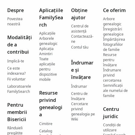
Despre
Aplicațiile
Obține
Ce oferim
FamilySea
ajutor
Povestea
Arbore
noastră
rch
genealogic
Centrul de
Înregistrări
asistenţă
Aplicațiile
genealogice
Contactează-
Modalități
Arborele
Împărtășirea
ne
genealogic
de a
fotografiilor
Contul tău
Aplicația
de familie
contribui
Amintiri
Resurse
Toate
pentru
Implică-te
Îndrumar
aplicațiile
învățare
Ce este
pentru
e și
Îndrumare
indexarea?
dispozitive
privind
învățare
Fii voluntar
mobile
cercetarea
Semnificații
Laboratoarele
Îndrumar
ale numelui de
FamilySearch
Resurse
Centru de
familie
învățare
privind
Cercetare
Pentru
genealogi
Centru
privind
membrii
a
genealogia pe
juridic
Bisericii
Wiki
Cimitire
Condiții de
Rânduieli
utilizare
Catalog
pregătite