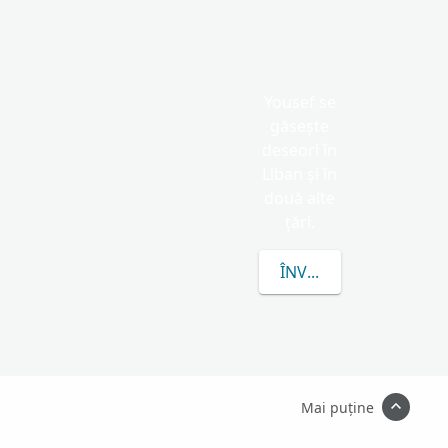
Yousef se
găsește
deseori în
Liban și în
două alte
țări.
ÎNVAȚĂ MAI MULTE D
Mai puține