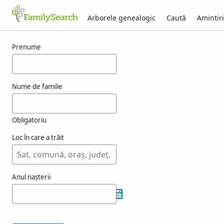
Arborele genealogic
Caută
Amintiri
Rezultate pentru yousef
Prenume
Nume de familie
Obligatoriu
Loc în care a trăit
Anul nașterii