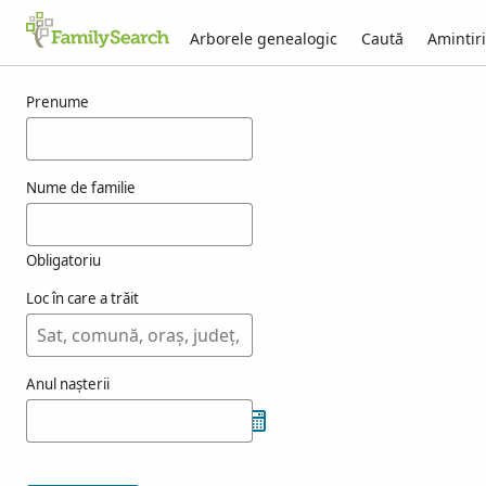
Arborele genealogic
Caută
Amintiri
Rezultate pentru vrely
Prenume
Nume de familie
Obligatoriu
Loc în care a trăit
Anul nașterii