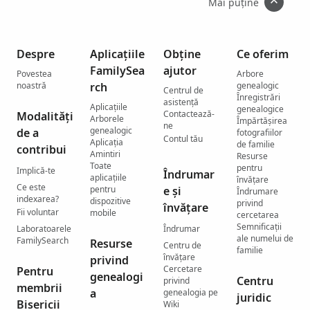
Mai puține
Despre
Aplicațiile
Obține
Ce oferim
FamilySea
ajutor
Povestea
Arbore
noastră
rch
genealogic
Centrul de
Înregistrări
asistenţă
Aplicațiile
genealogice
Contactează-
Modalități
Arborele
Împărtășirea
ne
genealogic
de a
fotografiilor
Contul tău
Aplicația
de familie
contribui
Amintiri
Resurse
Toate
pentru
Implică-te
Îndrumar
aplicațiile
învățare
Ce este
pentru
e și
Îndrumare
indexarea?
dispozitive
privind
învățare
Fii voluntar
mobile
cercetarea
Semnificații
Laboratoarele
Îndrumar
ale numelui de
FamilySearch
Resurse
Centru de
familie
învățare
privind
Cercetare
Pentru
genealogi
Centru
privind
membrii
a
genealogia pe
juridic
Bisericii
Wiki