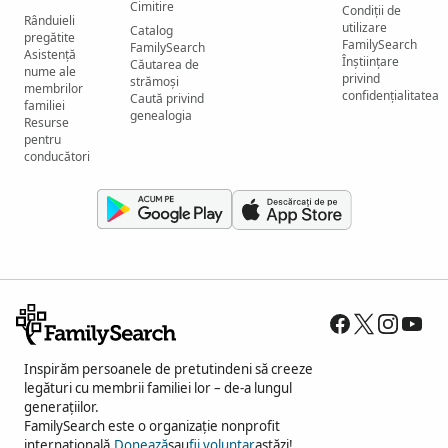
Cimitire
Condiții de
Rânduieli
utilizare
Catalog
pregătite
FamilySearch
FamilySearch
Asistență
Înștiințare
Căutarea de
nume ale
privind
strămoși
membrilor
confidențialitatea
Caută privind
familiei
genealogia
Resurse
pentru
conducători
Inspirăm persoanele de pretutindeni să creeze
legături cu membrii familiei lor – de-a lungul
generațiilor.
FamilySearch este o organizație nonprofit
internațională.
Donează
sau
fii voluntar
astăzi!