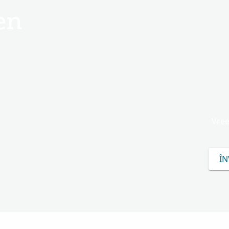
en
Vree
ÎN