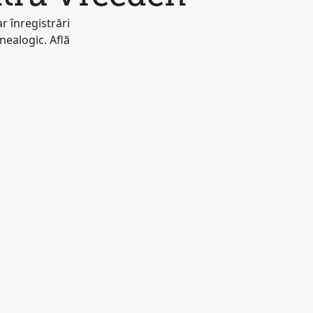
r înregistrări
enealogic. Află