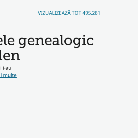
VIZUALIZEAZĂ TOT 495.281
ele genealogic
den
i i-au
i multe