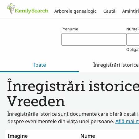
Arborele genealogic
Caută
Amintiri
Rezultate pentru vreeden
Prenume
Nume d
Obliga
Toate
Înregistrări istorice
Înregistrări istoric
Vreeden
Înregistrările istorice sunt documente care oferă detali
despre evenimentele din viața unei persoane.
Află mai 
Imagine
Nume