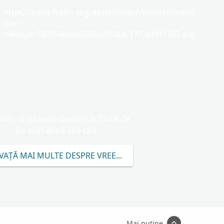
https://edge.fscdn.org/assets/static/media/invalid-
icon-
medium.58305dded85682d90d4c1772efbf1185.svg
den se găsește deseori în Ţările de
Jos și în două alte țări.
VAȚĂ MAI MULTE DESPRE VREEDEN
Mai puține