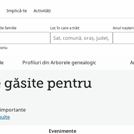
Implică-te
Activități
e familie
Loc în care a trăit
Anul nașteri
toriu
le
Profiluri din Arborele genealogic
A
e găsite pentru
i importante
multe
Evenimente