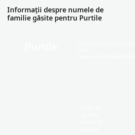
Informații despre numele de
familie găsite pentru Purtile
https://edge.fscdn.org/as
Purtile
icon-
medium.58305dded85682
Purtile se
găsește
deseori în
Irlanda.