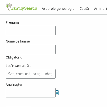
Arborele genealogic
Caută
Amintiri
Rezultate pentru purtile
Prenume
Nume de familie
Obligatoriu
Loc în care a trăit
Anul nașterii