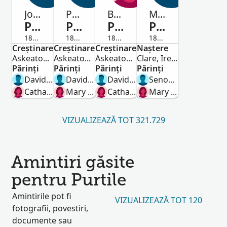
John
Patrick
Bridget
Maurice
Purtile
Purtile
Purtile
Purtile
1831-Decedat
1834-Decedat
1839-Decedat
1879-Decedat
Creștinare
Bărbat
Creștinare
Bărbat
Creștinare
Femeie
Naștere
Bărbat
Askeaton,Limerick,Ireland
Askeaton,Limerick,Ireland
Askeaton,Limerick,Ireland
Clare, Ireland
Părinți
Părinți
Părinți
Părinți
David Purtill
David Purtile
David Purtill
Senon Purtile
Catharine Meehen
Mary Meehen
Catharine Meehen
Mary Purtile Purtile
VIZUALIZEAZĂ TOT 321.729
Amintiri găsite
pentru Purtile
Amintirile pot fi
VIZUALIZEAZĂ TOT 120
fotografii, povestiri,
documente sau