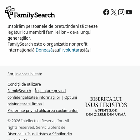
Inspirăm persoanele de pretutindeni să creeze
legături cu membrii familiei lor – de-a lungul
generațiilor.
FamilySearch este o organizație nonprofit
internațională.
Donează
sau
fii voluntar
astăzi!
Sprijin accesibilitate
Condiții de utilizare
FamilySearch
|
Înștiințare privind
confidențialitatea informațiilor
|
Opțiuni
privind țara și limba
|
Preferințe privind utilizarea cookie-urilor
© 2026 Intellectual Reserve, Inc. All
rights reserved. Serviciu oferit de
Biserica lui Isus Hristos a Sfinților din