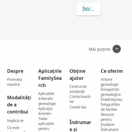
ÎNVAȚĂ MAI MULTE D
Mai puține
Despre
Aplicațiile
Obține
Ce oferim
FamilySea
ajutor
Povestea
Arbore
noastră
rch
genealogic
Centrul de
Înregistrări
asistenţă
Aplicațiile
genealogice
Contactează-
Modalități
Arborele
Împărtășirea
ne
genealogic
de a
fotografiilor
Contul tău
Aplicația
de familie
contribui
Amintiri
Resurse
Toate
pentru
Implică-te
Îndrumar
aplicațiile
învățare
Ce este
pentru
e și
Îndrumare