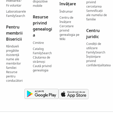
indexarea?
dispozitive
privind
învățare
Fii voluntar
mobile
cercetarea
Semnificații
Laboratoarele
Îndrumar
ale numelui de
FamilySearch
Resurse
Centru de
familie
învățare
privind
Cercetare
Pentru
genealogi
Centru
privind
membrii
a
genealogia pe
juridic
Bisericii
Wiki
Cimitire
Condiții de
Rânduieli
utilizare
Catalog
pregătite
FamilySearch
FamilySearch
Asistență
Înștiințare
Căutarea de
nume ale
privind
strămoși
membrilor
confidențialitatea
Caută privind
familiei
genealogia
Resurse
pentru
conducători