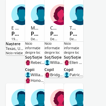
E Benet
Michael
Catharine
Thomas
Purtile
Purtile
Purtile
Purtile
1919-Decedat
Decedat
Decedat
Decedat
Naștere
Bărbat
Bărbat
Femeie
Bărbat
Nicio
Nicio
Nicio
Texas, United States
informație
informație
informație
despre loc
despre loc
despre loc
Nicio relație
Soț/Soție
Soț/Soție
Soț/Soție
Rebecca White
William Hammond
Ellen Mcnamara
Copii
Copil
Copil
William Purtile
Bridget Hammond
Patrick Purtile
Honoria Purtile