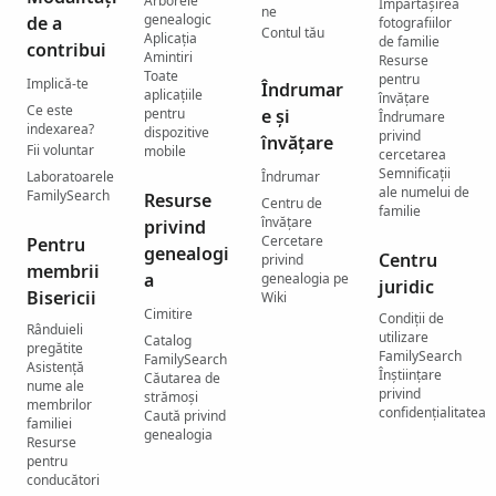
Arborele
Împărtășirea
ne
genealogic
de a
fotografiilor
Contul tău
Aplicația
de familie
contribui
Amintiri
Resurse
Toate
pentru
Implică-te
Îndrumar
aplicațiile
învățare
Ce este
pentru
e și
Îndrumare
indexarea?
dispozitive
privind
învățare
Fii voluntar
mobile
cercetarea
Semnificații
Laboratoarele
Îndrumar
ale numelui de
FamilySearch
Resurse
Centru de
familie
învățare
privind
Cercetare
Pentru
genealogi
Centru
privind
membrii
a
genealogia pe
juridic
Bisericii
Wiki
Cimitire
Condiții de
Rânduieli
utilizare
Catalog
pregătite
FamilySearch
FamilySearch
Asistență
Înștiințare
Căutarea de
nume ale
privind
strămoși
membrilor
confidențialitatea
Caută privind
familiei
genealogia
Resurse
pentru
conducători