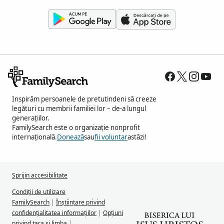
Inspirăm persoanele de pretutindeni să creeze
legături cu membrii familiei lor – de-a lungul
generațiilor.
FamilySearch este o organizație nonprofit
internațională.
Donează
sau
fii voluntar
astăzi!
Sprijin accesibilitate
Condiții de utilizare
FamilySearch
|
Înștiințare privind
confidențialitatea informațiilor
|
Opțiuni
privind țara și limba
|