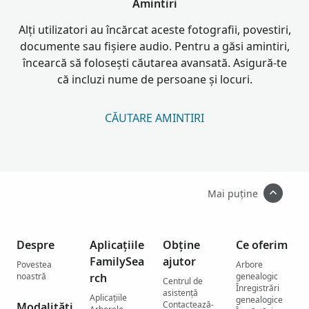
Amintiri
Alți utilizatori au încărcat aceste fotografii, povestiri,
documente sau fișiere audio. Pentru a găsi amintiri,
încearcă să folosești căutarea avansată. Asigură-te
că incluzi nume de persoane și locuri.
CĂUTARE AMINTIRI
Mai puține
Despre
Aplicațiile
Obține
Ce oferim
FamilySea
ajutor
Povestea
Arbore
noastră
rch
genealogic
Centrul de
Înregistrări
asistenţă
Aplicațiile
genealogice
Contactează-
Modalități