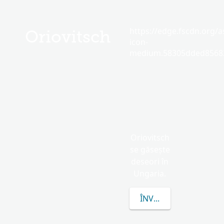
https://edge.fscdn.org/as
Oriovitsch
icon-
medium.58305dded85682
Oriovitsch
se găsește
deseori în
Ungaria.
ÎNVAȚĂ MAI MULTE D