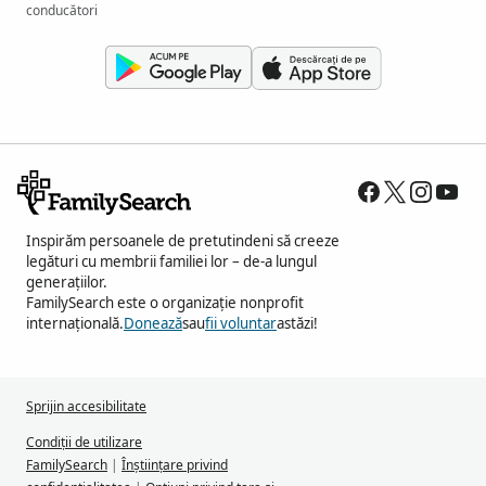
conducători
Inspirăm persoanele de pretutindeni să creeze
legături cu membrii familiei lor – de-a lungul
generațiilor.
FamilySearch este o organizație nonprofit
internațională.
Donează
sau
fii voluntar
astăzi!
Sprijin accesibilitate
Condiții de utilizare
FamilySearch
|
Înștiințare privind