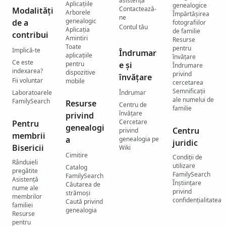
asistenţă
Aplicațiile
genealogice
Contactează-
Modalități
Arborele
Împărtășirea
ne
genealogic
de a
fotografiilor
Contul tău
Aplicația
de familie
contribui
Amintiri
Resurse
Toate
pentru
Implică-te
Îndrumar
aplicațiile
învățare
Ce este
pentru
e și
Îndrumare
indexarea?
dispozitive
privind
învățare
Fii voluntar
mobile
cercetarea
Semnificații
Laboratoarele
Îndrumar
ale numelui de
FamilySearch
Resurse
Centru de
familie
învățare
privind
Cercetare
Pentru
genealogi
Centru
privind
membrii
a
genealogia pe
juridic
Bisericii
Wiki
Cimitire
Condiții de
Rânduieli
utilizare
Catalog
pregătite
FamilySearch
FamilySearch
Asistență
Înștiințare
Căutarea de
nume ale
privind
strămoși
membrilor
confidențialitatea
Caută privind
familiei
genealogia
Resurse
pentru