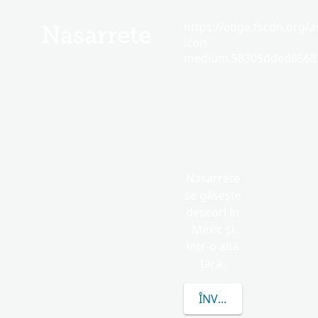
https://edge.fscdn.org/as
Nasarrete
icon-
medium.58305dded85682
Nasarrete
se găsește
deseori în
Mexic și
într-o altă
țară.
ÎNVAȚĂ MAI MULTE D