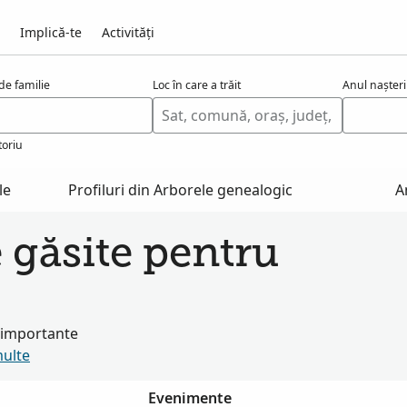
Implică-te
Activități
e familie
Loc în care a trăit
Anul nașteri
toriu
le
Profiluri din Arborele genealogic
A
e găsite pentru
i importante
multe
Evenimente