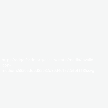
https://edge.fscdn.org/assets/static/media/invalid-
icon-
medium.58305dded85682d90d4c1772efbf1185.svg