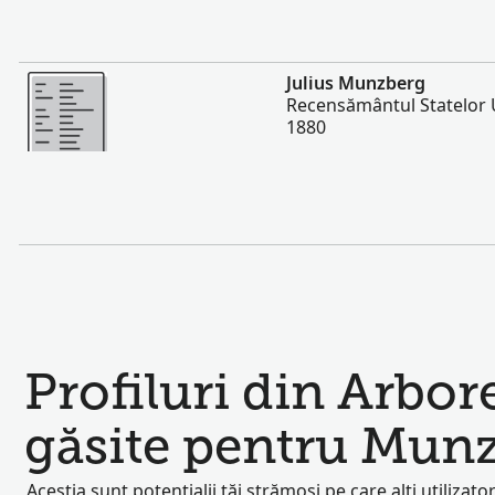
Mai multe
Julius Munzberg
Recensământul Statelor U
1880
Profiluri din Arbor
găsite pentru Mun
Aceștia sunt potențialii tăi strămoși pe care alți utilizator