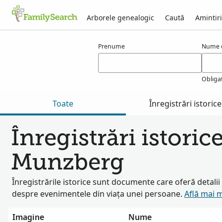
Arborele genealogic
Caută
Amintiri
Rezultate pentru munzberg
Prenume
Nume d
Obliga
Toate
Înregistrări istorice
Înregistrări istoric
Munzberg
Înregistrările istorice sunt documente care oferă detali
despre evenimentele din viața unei persoane.
Află mai 
Imagine
Nume