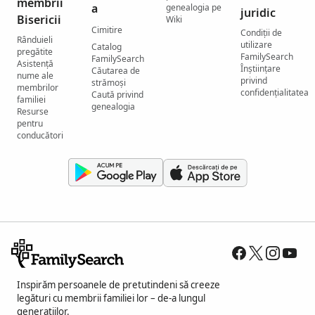
membrii
a
genealogia pe
juridic
Bisericii
Wiki
Cimitire
Condiții de
Rânduieli
utilizare
Catalog
pregătite
FamilySearch
FamilySearch
Asistență
Înștiințare
Căutarea de
nume ale
privind
strămoși
membrilor
confidențialitatea
Caută privind
familiei
genealogia
Resurse
pentru
conducători
Inspirăm persoanele de pretutindeni să creeze
legături cu membrii familiei lor – de-a lungul
generațiilor.