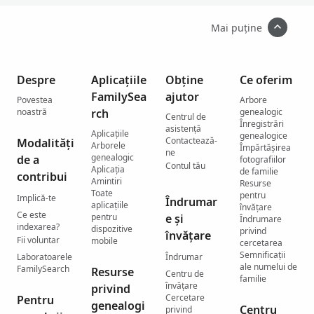
Mai puține
Despre
Aplicațiile
Obține
Ce oferim
FamilySea
ajutor
Povestea
Arbore
noastră
rch
genealogic
Centrul de
Înregistrări
asistenţă
Aplicațiile
genealogice
Contactează-
Modalități
Arborele
Împărtășirea
ne
genealogic
de a
fotografiilor
Contul tău
Aplicația
de familie
contribui
Amintiri
Resurse
Toate
pentru
Implică-te
Îndrumar
aplicațiile
învățare
Ce este
pentru
e și
Îndrumare
indexarea?
dispozitive
privind
învățare
Fii voluntar
mobile
cercetarea
Semnificații
Laboratoarele
Îndrumar
ale numelui de
FamilySearch
Resurse
Centru de
familie
învățare
privind
Cercetare
Pentru
genealogi
Centru
privind