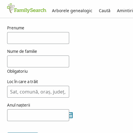
Arborele genealogic
Caută
Amintiri
Rezultate pentru kokay
Prenume
Nume de familie
Obligatoriu
Loc în care a trăit
Anul nașterii