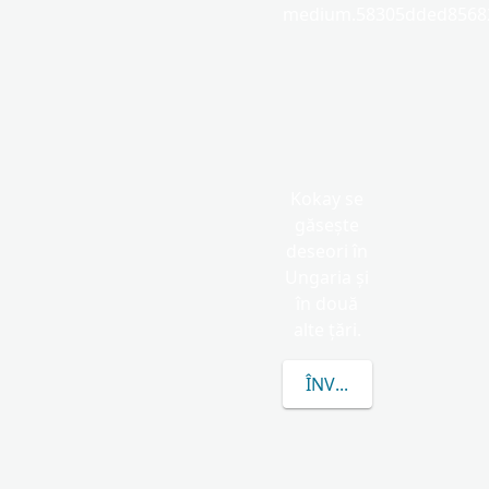
medium.58305dded85682
Kokay se
găsește
deseori în
Ungaria și
în două
alte țări.
ÎNVAȚĂ MAI MULTE D