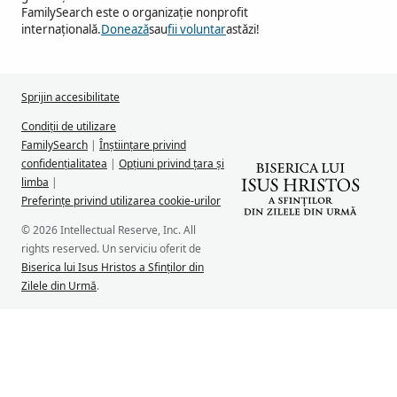
FamilySearch este o organizație nonprofit
internațională.
Donează
sau
fii voluntar
astăzi!
Sprijin accesibilitate
Condiții de utilizare
FamilySearch
|
Înștiințare privind
confidențialitatea
|
Opțiuni privind țara și
limba
|
Preferințe privind utilizarea cookie-urilor
© 2026 Intellectual Reserve, Inc. All
rights reserved. Un serviciu oferit de
Biserica lui Isus Hristos a Sfinților din
Zilele din Urmă
.