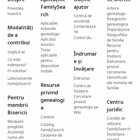
FamilySea
ajutor
Povestea
Arbore
noastră
rch
genealogic
Centrul de
Înregistrări
asistenţă
Aplicațiile
genealogice
Contactează-
Modalități
Arborele
Împărtășirea
ne
genealogic
de a
fotografiilor
Contul tău
Aplicația
de familie
contribui
Amintiri
Resurse
Toate
pentru
Implică-te
Îndrumar
aplicațiile
învățare
Ce este
pentru
e și
Îndrumare
indexarea?
dispozitive
privind
învățare
Fii voluntar
mobile
cercetarea
Semnificații
Laboratoarele
Îndrumar
ale numelui de
FamilySearch
Resurse
Centru de
familie
învățare
privind
Cercetare
Pentru
genealogi
Centru
privind
membrii
a
genealogia pe
juridic
Bisericii
Wiki
Cimitire
Condiții de
Rânduieli
utilizare
Catalog
pregătite
FamilySearch
FamilySearch
Asistență
Înștiințare
Căutarea de
nume ale
privind