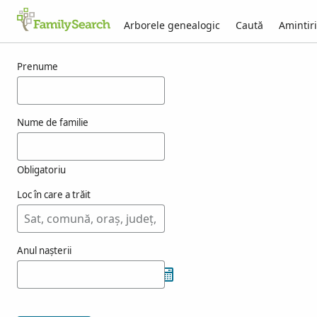
Arborele genealogic
Caută
Amintiri
Rezultate pentru hrehor
Prenume
Nume de familie
Obligatoriu
Loc în care a trăit
Anul nașterii