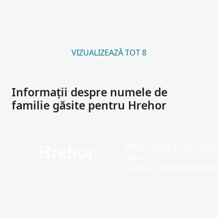
VIZUALIZEAZĂ TOT 8
Informații despre numele de
familie găsite pentru Hrehor
https://edge.fscdn.org/as
Hrehor
icon-
medium.58305dded85682