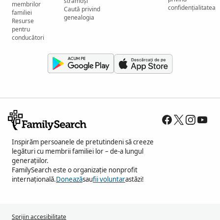
strămoși
membrilor
confidențialitatea
Caută privind
familiei
genealogia
Resurse
pentru
conducători
Inspirăm persoanele de pretutindeni să creeze
legături cu membrii familiei lor – de-a lungul
generațiilor.
FamilySearch este o organizație nonprofit
internațională.
Donează
sau
fii voluntar
astăzi!
Sprijin accesibilitate