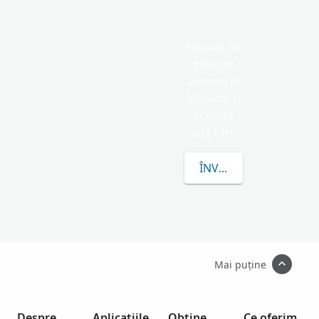
Hrehor se
găsește
deseori în
Slovacia și
în două
alte țări.
ÎNVAȚĂ MAI MULTE D
Mai puține
Despre
Aplicațiile
Obține
Ce oferim