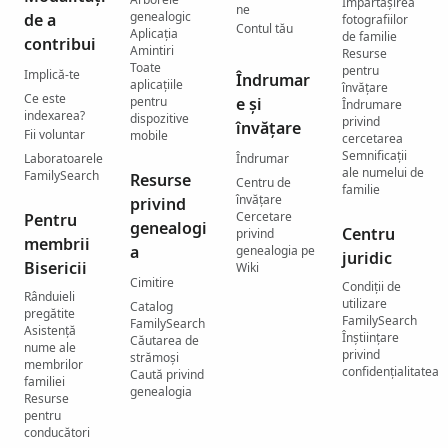
Împărtășirea
ne
genealogic
de a
fotografiilor
Contul tău
Aplicația
de familie
contribui
Amintiri
Resurse
Toate
pentru
Implică-te
Îndrumar
aplicațiile
învățare
Ce este
pentru
e și
Îndrumare
indexarea?
dispozitive
privind
învățare
Fii voluntar
mobile
cercetarea
Semnificații
Laboratoarele
Îndrumar
ale numelui de
FamilySearch
Resurse
Centru de
familie
învățare
privind
Cercetare
Pentru
genealogi
Centru
privind
membrii
a
genealogia pe
juridic
Bisericii
Wiki
Cimitire
Condiții de
Rânduieli
utilizare
Catalog
pregătite
FamilySearch
FamilySearch
Asistență
Înștiințare
Căutarea de
nume ale
privind
strămoși
membrilor
confidențialitatea
Caută privind
familiei
genealogia
Resurse
pentru
conducători