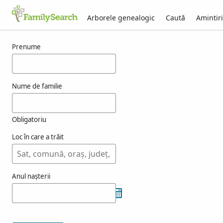
Arborele genealogic
Caută
Amintiri
Rezultate pentru filpin
Prenume
Nume de familie
Obligatoriu
Loc în care a trăit
Anul nașterii