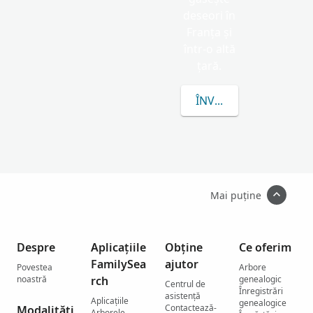
deseori în
Franţa și
într-o altă
țară.
ÎNVAȚĂ MAI MULTE DE
Mai puține
Despre
Aplicațiile
Obține
Ce oferim
FamilySea
ajutor
Povestea
Arbore
noastră
rch
genealogic
Centrul de
Înregistrări
asistenţă
Aplicațiile
genealogice
Contactează-
Modalități
Arborele