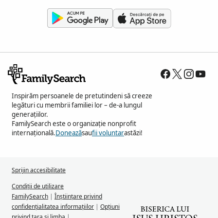
Inspirăm persoanele de pretutindeni să creeze
legături cu membrii familiei lor – de-a lungul
generațiilor.
FamilySearch este o organizație nonprofit
internațională.
Donează
sau
fii voluntar
astăzi!
Sprijin accesibilitate
Condiții de utilizare
FamilySearch
|
Înștiințare privind
confidențialitatea informațiilor
|
Opțiuni
privind țara și limba
|