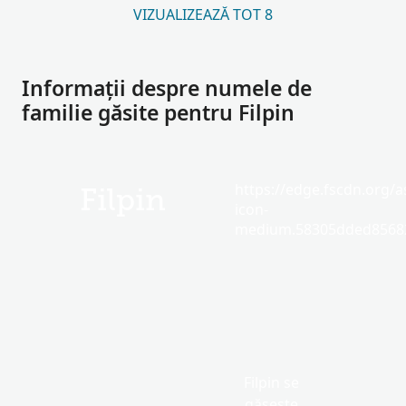
VIZUALIZEAZĂ TOT 8
Informații despre numele de
familie găsite pentru Filpin
https://edge.fscdn.org/as
Filpin
icon-
medium.58305dded85682
Filpin se
găsește