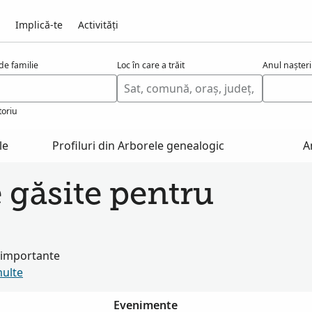
Implică-te
Activități
e familie
Loc în care a trăit
Anul nașteri
toriu
le
Profiluri din Arborele genealogic
A
e găsite pentru
i importante
multe
Evenimente