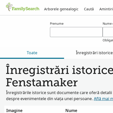
Arborele genealogic
Caută
Amintiri
Rezultate pentru fenstamaker
Prenume
Nume d
Obliga
Toate
Înregistrări istorice
Înregistrări istoric
Fenstamaker
Înregistrările istorice sunt documente care oferă detali
despre evenimentele din viața unei persoane.
Află mai 
Imagine
Nume