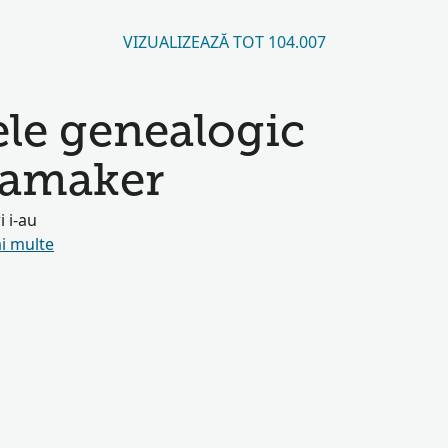
VIZUALIZEAZĂ TOT 104.007
ele genealogic
tamaker
i i-au
i multe