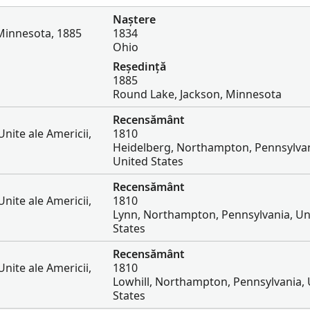
Naștere
Minnesota, 1885
1834
Ohio
Reședință
1885
Round Lake, Jackson, Minnesota
Recensământ
nite ale Americii,
1810
Heidelberg, Northampton, Pennsylvan
United States
Recensământ
nite ale Americii,
1810
Lynn, Northampton, Pennsylvania, Un
States
Recensământ
nite ale Americii,
1810
Lowhill, Northampton, Pennsylvania, 
States