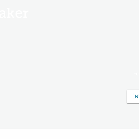
aker
Fe
ÎN