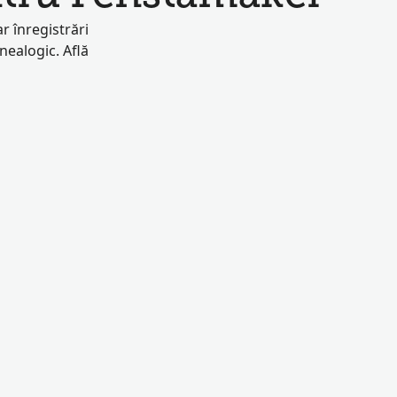
r înregistrări
enealogic. Află