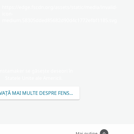
https://edge.fscdn.org/assets/static/media/invalid-
icon-
medium.58305dded85682d90d4c1772efbf1185.svg
nstamaker se găsește deseori în
Statele Unite ale Americii.
VAȚĂ MAI MULTE DESPRE FENSTAMAKER
Mai puține