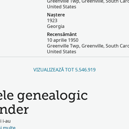
Greenville Twp, Greenville, South Caro
United States
Naștere
1923
Georgia
Recensământ
10 aprilie 1950
Greenville Twp, Greenville, South Caro
United States
VIZUALIZEAZĂ TOT 5.546.919
ele genealogic
ander
i i-au
i multe