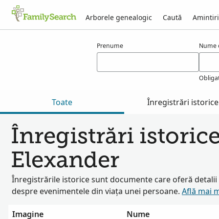
Arborele genealogic
Caută
Amintiri
Rezultate pentru elexander
Prenume
Nume d
Obliga
Toate
Înregistrări istorice
Înregistrări istoric
Elexander
Înregistrările istorice sunt documente care oferă detali
despre evenimentele din viața unei persoane.
Află mai 
Imagine
Nume