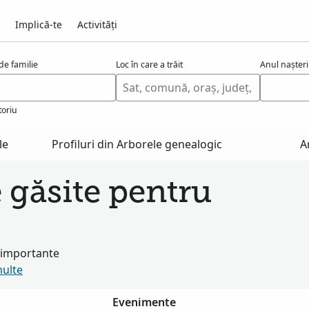
Implică-te
Activități
e familie
Loc în care a trăit
Anul nașteri
toriu
le
Profiluri din Arborele genealogic
A
e găsite pentru
i importante
multe
Evenimente