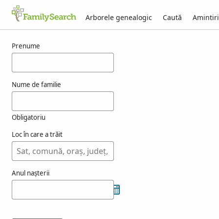
Arborele genealogic
Caută
Amintiri
Rezultate pentru csobanczi
Prenume
Nume de familie
Obligatoriu
Loc în care a trăit
Anul nașterii