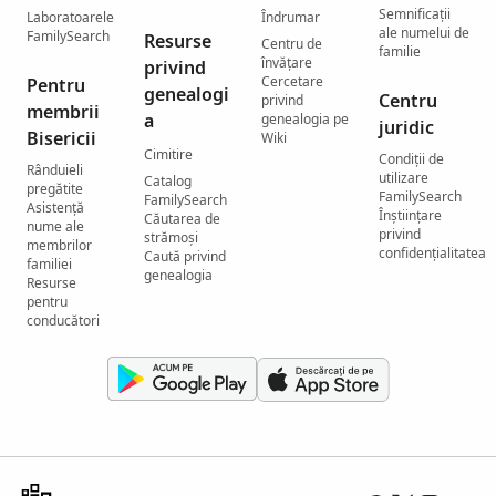
Semnificații
Laboratoarele
Îndrumar
ale numelui de
FamilySearch
Resurse
Centru de
familie
învățare
privind
Cercetare
Pentru
genealogi
Centru
privind
membrii
a
genealogia pe
juridic
Bisericii
Wiki
Cimitire
Condiții de
Rânduieli
utilizare
Catalog
pregătite
FamilySearch
FamilySearch
Asistență
Înștiințare
Căutarea de
nume ale
privind
strămoși
membrilor
confidențialitatea
Caută privind
familiei
genealogia
Resurse
pentru
conducători