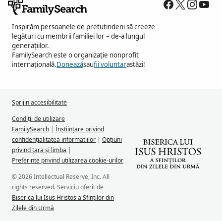
Inspirăm persoanele de pretutindeni să creeze
legături cu membrii familiei lor – de-a lungul
generațiilor.
FamilySearch este o organizație nonprofit
internațională.
Donează
sau
fii voluntar
astăzi!
Sprijin accesibilitate
Condiții de utilizare
FamilySearch
|
Înștiințare privind
confidențialitatea informațiilor
|
Opțiuni
privind țara și limba
|
Preferințe privind utilizarea cookie-urilor
© 2026 Intellectual Reserve, Inc. All
rights reserved. Serviciu oferit de
Biserica lui Isus Hristos a Sfinților din
Zilele din Urmă