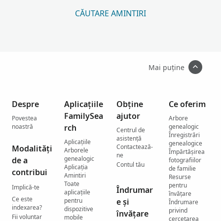
CĂUTARE AMINTIRI
Mai puține
Despre
Aplicațiile
Obține
Ce oferim
FamilySea
ajutor
Povestea
Arbore
noastră
rch
genealogic
Centrul de
Înregistrări
asistenţă
Aplicațiile
genealogice
Contactează-
Modalități
Arborele
Împărtășirea
ne
genealogic
de a
fotografiilor
Contul tău
Aplicația
de familie
contribui
Amintiri
Resurse
Toate
pentru
Implică-te
Îndrumar
aplicațiile
învățare
Ce este
pentru
e și
Îndrumare
indexarea?
dispozitive
privind
învățare
Fii voluntar
mobile
cercetarea