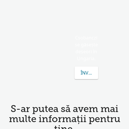
Csobanczi
se găsește
deseori în
Ungaria.
ÎNVAȚĂ MAI MULTE D
S-ar putea să avem mai
multe informații pentru