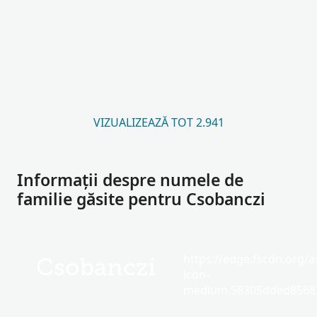
VIZUALIZEAZĂ TOT 2.941
Informații despre numele de
familie găsite pentru Csobanczi
https://edge.fscdn.org/as
Csobanczi
icon-
medium.58305dded85682