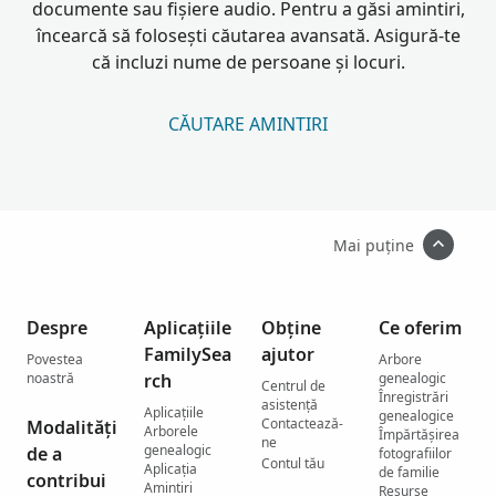
documente sau fișiere audio. Pentru a găsi amintiri,
încearcă să folosești căutarea avansată. Asigură-te
că incluzi nume de persoane și locuri.
CĂUTARE AMINTIRI
Mai puține
Despre
Aplicațiile
Obține
Ce oferim
FamilySea
ajutor
Povestea
Arbore
noastră
rch
genealogic
Centrul de
Înregistrări
asistenţă
Aplicațiile
genealogice
Contactează-
Modalități
Arborele
Împărtășirea
ne
genealogic
de a
fotografiilor
Contul tău
Aplicația
de familie
contribui
Amintiri
Resurse