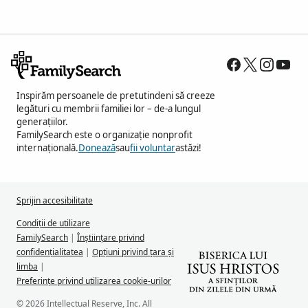
Inspirăm persoanele de pretutindeni să creeze
legături cu membrii familiei lor – de-a lungul
generațiilor.
FamilySearch este o organizație nonprofit
internațională.
Donează
sau
fii voluntar
astăzi!
Sprijin accesibilitate
Condiții de utilizare
FamilySearch
|
Înștiințare privind
confidențialitatea
|
Opțiuni privind țara și
limba
|
Preferințe privind utilizarea cookie-urilor
© 2026 Intellectual Reserve, Inc. All