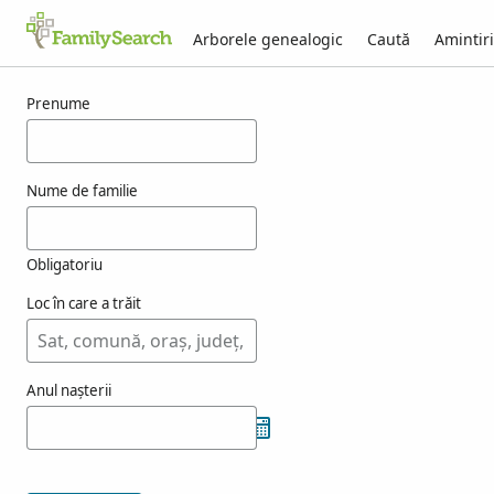
Arborele genealogic
Caută
Amintiri
Rezultate pentru ahmon
Prenume
Nume de familie
Obligatoriu
Loc în care a trăit
Anul nașterii