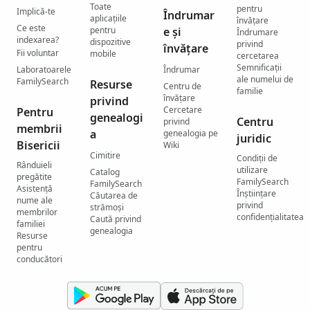
Toate
pentru
Implică-te
Îndrumar
aplicațiile
învățare
Ce este
pentru
e și
Îndrumare
indexarea?
dispozitive
privind
învățare
Fii voluntar
mobile
cercetarea
Semnificații
Laboratoarele
Îndrumar
ale numelui de
FamilySearch
Resurse
Centru de
familie
învățare
privind
Cercetare
Pentru
genealogi
Centru
privind
membrii
a
genealogia pe
juridic
Bisericii
Wiki
Cimitire
Condiții de
Rânduieli
utilizare
Catalog
pregătite
FamilySearch
FamilySearch
Asistență
Înștiințare
Căutarea de
nume ale
privind
strămoși
membrilor
confidențialitatea
Caută privind
familiei
genealogia
Resurse
pentru
conducători