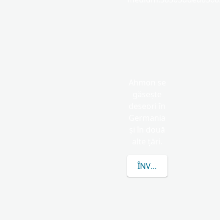
Ahmon se
găsește
deseori în
Germania
și în două
alte țări.
ÎNVAȚĂ MAI MULTE 