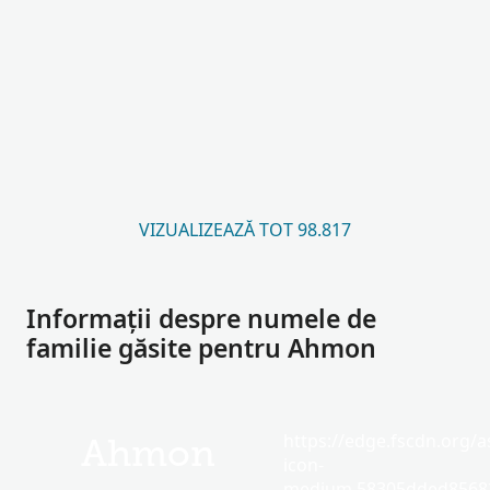
VIZUALIZEAZĂ TOT 98.817
Informații despre numele de
familie găsite pentru Ahmon
https://edge.fscdn.org/as
Ahmon
icon-
medium.58305dded85682