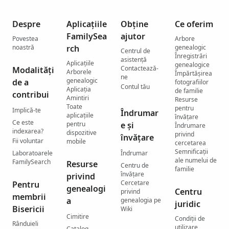
Despre
Aplicațiile
Obține
Ce oferim
FamilySea
ajutor
Povestea
Arbore
noastră
rch
genealogic
Centrul de
Înregistrări
asistenţă
Aplicațiile
genealogice
Contactează-
Modalități
Arborele
Împărtășirea
ne
genealogic
de a
fotografiilor
Contul tău
Aplicația
de familie
contribui
Amintiri
Resurse
Toate
pentru
Implică-te
Îndrumar
aplicațiile
învățare
Ce este
pentru
e și
Îndrumare
indexarea?
dispozitive
privind
învățare
Fii voluntar
mobile
cercetarea
Semnificații
Laboratoarele
Îndrumar
ale numelui de
FamilySearch
Resurse
Centru de
familie
învățare
privind
Cercetare
Pentru
genealogi
Centru
privind
membrii
a
genealogia pe
juridic
Bisericii
Wiki
Cimitire
Condiții de
Rânduieli
utilizare
Catalog