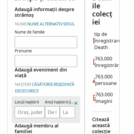
ile
Adaugă informații despre
colecț
strămoș
iei
NUME
NUME ALTERNATIV
SEXUL
Nume de familie
tip de
înregistrare:
Death
Prenume
763.000
înregistrări
Adaugă eveniment din
viață
763.000
persoane
NAȘTERE
CĂSĂTORIE
REȘEDINȚĂ
DECES
ORICE
763.000
imagini
Locul nașterii
Anul nașterii (interval)
Citează
această
Adaugă membru al
familiei
colecție