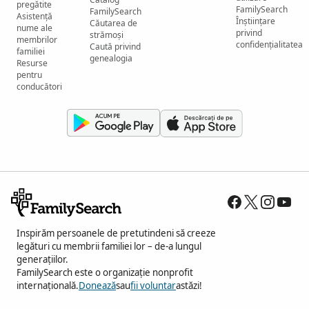
pregătite
FamilySearch
FamilySearch
Asistență
Înștiințare
Căutarea de
nume ale
privind
strămoși
membrilor
confidențialitatea
Caută privind
familiei
genealogia
Resurse
pentru
conducători
Inspirăm persoanele de pretutindeni să creeze
legături cu membrii familiei lor – de-a lungul
generațiilor.
FamilySearch este o organizație nonprofit
internațională.
Donează
sau
fii voluntar
astăzi!