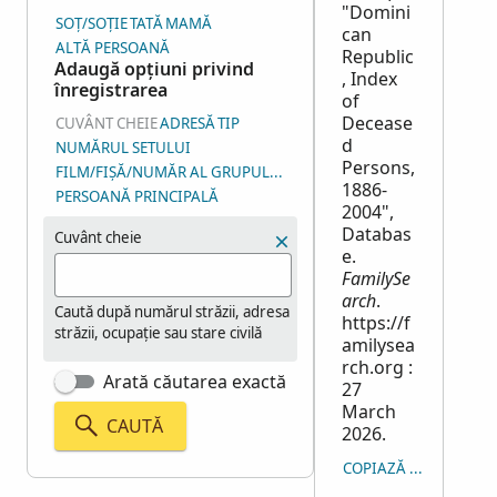
"Domini
SOȚ/SOȚIE
TATĂ
MAMĂ
can
ALTĂ PERSOANĂ
Republic
Adaugă opțiuni privind
, Index
înregistrarea
of
Decease
CUVÂNT CHEIE
ADRESĂ
TIP
d
NUMĂRUL SETULUI
Persons,
FILM/FIȘĂ/NUMĂR AL GRUPULUI DE IMAGINI (NGI)
1886-
PERSOANĂ PRINCIPALĂ
2004",
Databas
Cuvânt cheie
e.
FamilySe
arch
.
Caută după numărul străzii, adresa
https://f
străzii, ocupație sau stare civilă
amilysea
rch.org :
Arată căutarea exactă
27
March
CAUTĂ
2026.
COPIAZĂ CITARE