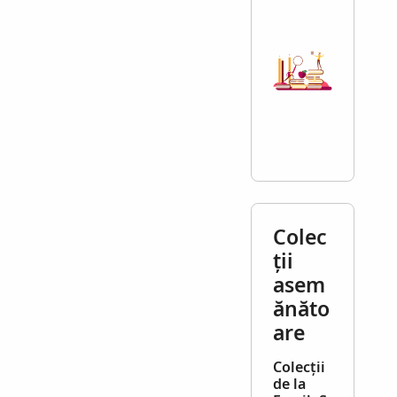
Colec
ții
asem
ănăto
are
Colecții
de la