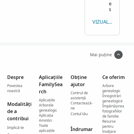
e
s
VIZUALIZEAZĂ TOT
Mai puține
Despre
Aplicațiile
Obține
Ce oferim
FamilySea
ajutor
Povestea
Arbore
noastră
rch
genealogic
Centrul de
Înregistrări
asistenţă
Aplicațiile
genealogice
Contactează-
Modalități
Arborele
Împărtășirea
ne
genealogic
de a
fotografiilor
Contul tău
Aplicația
de familie
contribui
Amintiri
Resurse
Toate
pentru
Implică-te
Îndrumar
aplicațiile
învățare