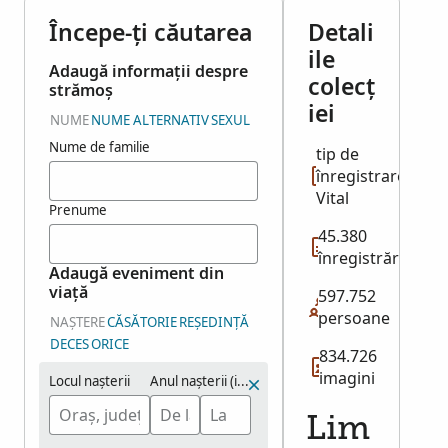
Începe-ți căutarea
Detali
ile
Adaugă informații despre
colecț
strămoș
iei
NUME
NUME ALTERNATIV
SEXUL
Nume de familie
tip de
înregistrare:
Vital
Prenume
45.380
înregistrări
Adaugă eveniment din
viață
597.752
persoane
NAȘTERE
CĂSĂTORIE
REȘEDINȚĂ
DECES
ORICE
834.726
imagini
Locul nașterii
Anul nașterii (interval)
Lim