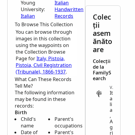
Young
Italian
University:
Handwritten
Colec
Italian
Records
ții
To Browse This Collection
asem
You can browse through
images in this collection
ănăto
using the waypoints on
are
the Collection Browse
Page for
Italy, Pistoia,
Colecții
Pistoia, Civil Registration
de la
(Tribunale), 1866-1937
.
FamilyS
earch
What Can These Records
Tell Me?
VITAL
The following information
It
a
may be found in these
li
records:
a
Birth
,
Child's
Parent's
A
name
occupations
g
Date of
Parent's
ri