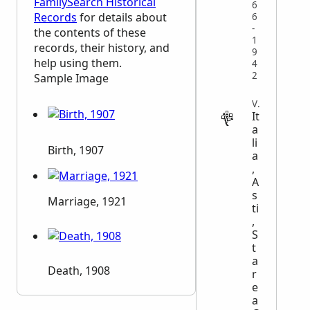
FamilySearch Historical
6
Records
for details about
6
-
the contents of these
1
records, their history, and
9
help using them.
4
2
Sample Image
VITAL
It
a
li
Birth, 1907
a
,
A
s
Marriage, 1921
ti
,
S
t
a
Death, 1908
r
e
a