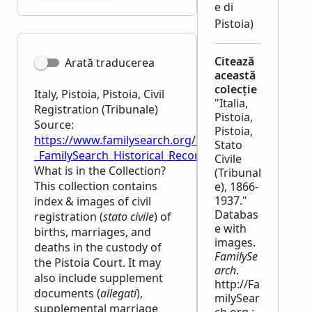
e di
Pistoia)
Citează
Arată traducerea
această
colecție
Italy, Pistoia, Pistoia, Civil
"Italia,
Registration (Tribunale)
Pistoia,
Source:
Pistoia,
https://www.familysearch.org/en/wiki/Italy,_Pistoia,_P
Stato
_FamilySearch_Historical_Records
Civile
What is in the Collection?
(Tribunal
This collection contains
e), 1866-
1937."
index & images of civil
Databas
registration (
stato civile
) of
e with
births, marriages, and
images.
deaths in the custody of
FamilySe
the Pistoia Court. It may
arch
.
also include supplement
http://Fa
documents (
allegati
),
milySear
supplemental marriage