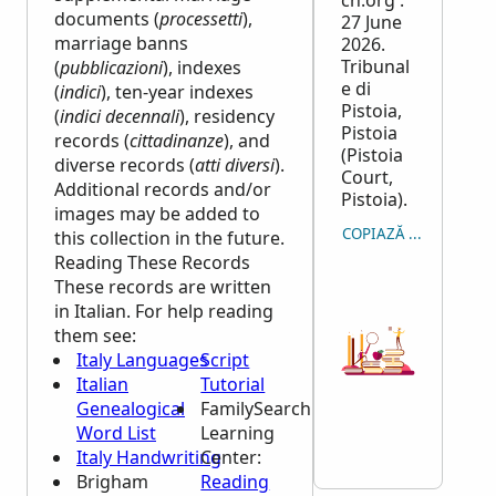
ch.org :
documents (
processetti
),
27 June
marriage banns
2026.
Tribunal
(
pubblicazioni
), indexes
e di
(
indici
), ten-year indexes
Pistoia,
(
indici decennali
), residency
Pistoia
records (
cittadinanze
), and
(Pistoia
diverse records (
atti diversi
).
Court,
Additional records and/or
Pistoia).
images may be added to
COPIAZĂ CITARE
this collection in the future.
Reading These Records
These records are written
in Italian. For help reading
them see:
Italy Languages
Script
Italian
Tutorial
Genealogical
FamilySearch
Word List
Learning
Italy Handwriting
Center
:
Brigham
Reading