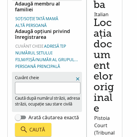
Adaugă membru al
ba
familiei
Italian
SOȚ/SOȚIE
TATĂ
MAMĂ
Loc
ALTĂ PERSOANĂ
Adaugă opțiuni privind
ația
înregistrarea
doc
CUVÂNT CHEIE
ADRESĂ
TIP
NUMĂRUL SETULUI
um
FILM/FIȘĂ/NUMĂR AL GRUPULUI DE IMAGINI (NGI)
ent
PERSOANĂ PRINCIPALĂ
elor
Cuvânt cheie
orig
inal
Caută după numărul străzii, adresa
străzii, ocupație sau stare civilă
e
Arată căutarea exactă
Pistoia
Court
CAUTĂ
(Tribunal