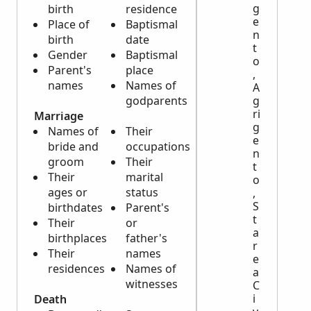
g
birth
residence
e
Place of
Baptismal
n
birth
date
t
Gender
Baptismal
o
Parent's
place
,
names
Names of
A
godparents
g
ri
Marriage
g
Names of
Their
e
bride and
occupations
n
groom
Their
t
Their
marital
o
ages or
status
,
S
birthdates
Parent's
t
Their
or
a
birthplaces
father's
r
Their
names
e
residences
Names of
a
witnesses
C
i
Death