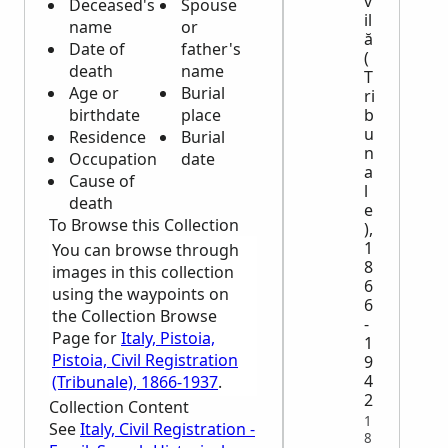
v
Deceased's
Spouse
il
name
or
ă
Date of
father's
(
death
name
T
Age or
Burial
ri
birthdate
place
b
u
Residence
Burial
n
Occupation
date
a
Cause of
l
death
e
To Browse this Collection
),
1
You can browse through
8
images in this collection
6
using the waypoints on
6
the Collection Browse
-
Page for
Italy, Pistoia,
1
Pistoia, Civil Registration
9
4
(Tribunale), 1866-1937
.
2
Collection Content
1
See
Italy, Civil Registration -
8