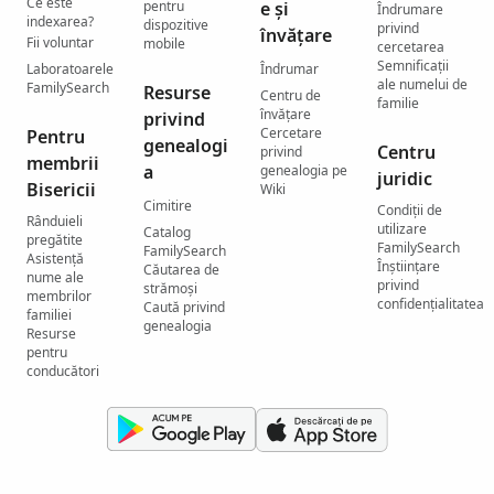
Ce este
pentru
e și
Îndrumare
indexarea?
dispozitive
privind
învățare
Fii voluntar
mobile
cercetarea
Semnificații
Laboratoarele
Îndrumar
ale numelui de
FamilySearch
Resurse
Centru de
familie
învățare
privind
Cercetare
Pentru
genealogi
Centru
privind
membrii
a
genealogia pe
juridic
Bisericii
Wiki
Cimitire
Condiții de
Rânduieli
utilizare
Catalog
pregătite
FamilySearch
FamilySearch
Asistență
Înștiințare
Căutarea de
nume ale
privind
strămoși
membrilor
confidențialitatea
Caută privind
familiei
genealogia
Resurse
pentru
conducători