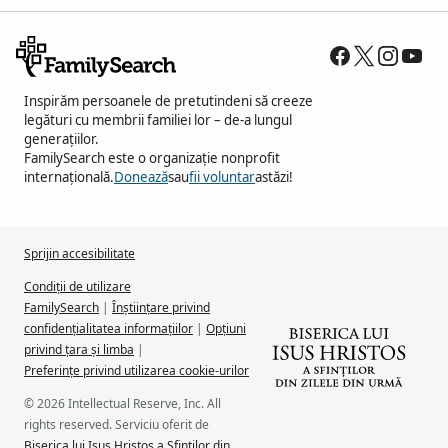
Inspirăm persoanele de pretutindeni să creeze
legături cu membrii familiei lor – de-a lungul
generațiilor.
FamilySearch este o organizație nonprofit
internațională.
Donează
sau
fii voluntar
astăzi!
Sprijin accesibilitate
Condiții de utilizare
FamilySearch
|
Înștiințare privind
confidențialitatea informațiilor
|
Opțiuni
privind țara și limba
|
Preferințe privind utilizarea cookie-urilor
© 2026 Intellectual Reserve, Inc. All
rights reserved. Serviciu oferit de
Biserica lui Isus Hristos a Sfinților din