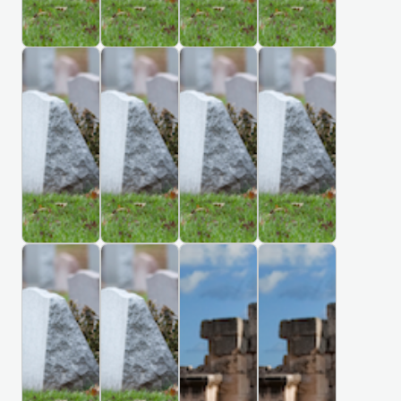
원
0
9
F
8
B
K
S
C
n
i
장
M
A
i
5
r
e
a
a
g
v
례
i
n
i
r
i
m
s
P
P
,
식
t
s
p
t
h
U
l
e
h
o
C
C
C
C
장
i
i
a
e
u
k
e
s
e
g
I
I
I
I
s
n
n
r
e
r
H
b
r
a
M
M
M
M
h
g
,
,
a
a
o
u
m
R
I
I
I
I
C
t
N
T
k
i
T
T
T
T
u
r
e
o
o
o
o
e
,
n
I
I
I
I
s
y
n
a
l
n
r
n
M
e
R
R
R
R
e
R
M
d
u
,
t
n
u
1
1
1
1
C
d
e
C
m
R
h
e
e
5
6
6
6
b
o
e
s
e
a
m
e
1
0
-
t
C
B
M
D
i
c
r
s
n
m
o
m
E
t
1
h
h
i
i
r
a
k
n
e
g
e
r
e
r
g
n
e
s
h
1
S
,
i
M
e
C
t
i
t
i
R
k
w
C
n
a
,
t
A
3
e
h
C
C
S
S
e
a
e
s
a
o
,
a
g
r
U
i
a
v
S
c
I
I
I
I
r
l
r
t
p
w
A
n
h
i
n
a
t
e
z
t
M
M
T
T
y
y
i
i
c
r
a
a
a
i
n
e
n
u
i
I
I
I
I
a
d
e
k
d
m
n
t
g
T
T
S
S
R
u
d
o
n
s
,
a
a
,
a
e
M
I
I
T
T
i
e
z
n
s
,
S
n
N
I
d
a
R
R
O
O
c
S
i
C
t
M
o
s
e
s
S
i
1
1
R
R
h
o
a
e
e
e
k
a
w
l
t
,
I
I
7
8
d
c
ó
s
m
H
u
a
ł
a
m
C
C
C