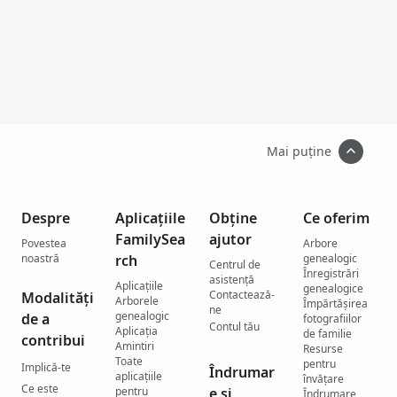
,
U
n
i
t
e
d
K
i
n
Mai puține
g
d
o
m
Despre
Aplicațiile
Obține
Ce oferim
FamilySea
ajutor
Povestea
Arbore
noastră
rch
genealogic
Centrul de
Înregistrări
asistenţă
Aplicațiile
genealogice
Contactează-
Modalități
Arborele
Împărtășirea
ne
genealogic
de a
fotografiilor
Contul tău
Aplicația
de familie
contribui
Amintiri
Resurse
Toate
pentru
Implică-te
Îndrumar
aplicațiile
învățare
Ce este
pentru
e și
Îndrumare