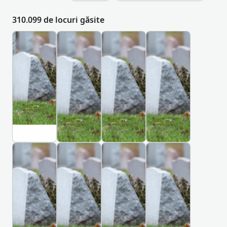
310.099 de locuri găsite
C
C
C
C
I
I
I
I
M
M
M
M
I
I
I
I
T
T
T
T
I
I
I
I
R
R
R
R
매
สุ
동
#
일
ส
산
0
상
า
의
2
c
D
K
조
น
료
C
h
a
h
i
e
a
บ้
원
e
a
g
r
า
장
m
C
C
C
C
n
u
k
น
례
e
I
I
I
I
g
,
i
อุ
식
t
M
M
M
M
m
K
v
โ
장
e
I
I
I
I
a
o
,
T
T
T
T
ม
동
r
i
r
K
I
I
I
I
ง
산
y
,
e
h
R
R
R
R
ค์
의
C
a
a
1
1
1
1
료
h
r
0
0
3
4
a
k