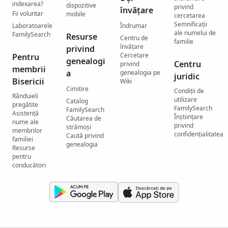
indexarea?
dispozitive
privind
învățare
Fii voluntar
mobile
cercetarea
Semnificații
Laboratoarele
Îndrumar
ale numelui de
FamilySearch
Resurse
Centru de
familie
învățare
privind
Cercetare
Pentru
genealogi
Centru
privind
membrii
a
genealogia pe
juridic
Bisericii
Wiki
Cimitire
Condiții de
Rânduieli
utilizare
Catalog
pregătite
FamilySearch
FamilySearch
Asistență
Înștiințare
Căutarea de
nume ale
privind
strămoși
membrilor
confidențialitatea
Caută privind
familiei
genealogia
Resurse
pentru
conducători