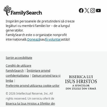
Inspirăm persoanele de pretutindeni să creeze
legături cu membrii familiei lor – de-a lungul
generațiilor.
FamilySearch este o organizație nonprofit
internațională.
Donează
sau
fii voluntar
astăzi!
Sprijin accesibilitate
Condiții de utilizare
FamilySearch
|
Înștiințare privind
confidențialitatea
|
Opțiuni privind țara și
limba
|
Preferințe privind utilizarea cookie-urilor
© 2026 Intellectual Reserve, Inc. All
rights reserved. Un serviciu oferit de
Biserica lui Isus Hristos a Sfinților din