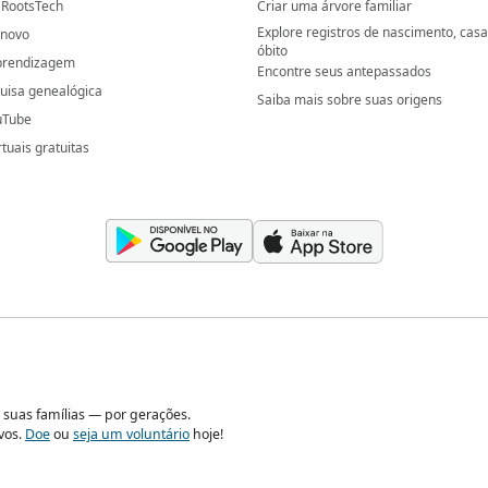
 RootsTech
Criar uma árvore familiar
Explore registros de nascimento, cas
 novo
óbito
prendizagem
Encontre seus antepassados
quisa genealógica
Saiba mais sobre suas origens
uTube
rtuais gratuitas
suas famílias — por gerações.
vos.
Doe
ou
seja um voluntário
hoje!