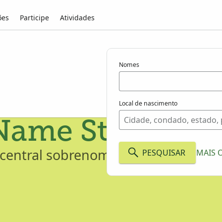
ões
Participe
Atividades
Nomes
Local de nascimento
Name Studies
entral sobrenomes específicos e 
PESQUISAR
MAIS 