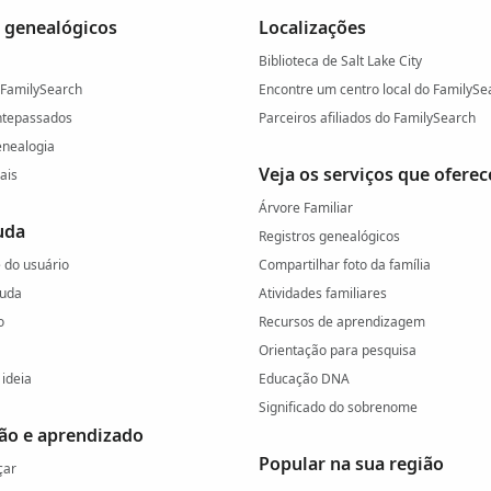
 genealógicos
Localizações
Biblioteca de Salt Lake City
 FamilySearch
Encontre um centro local do FamilySe
ntepassados
Parceiros afiliados do FamilySearch
enealogia
Veja os serviços que ofere
ais
Árvore Familiar
uda
Registros genealógicos
do usuário
Compartilhar foto da família
juda
Atividades familiares
o
Recursos de aprendizagem
Orientação para pesquisa
ideia
Educação DNA
Significado do sobrenome
ão e aprendizado
Popular na sua região
çar