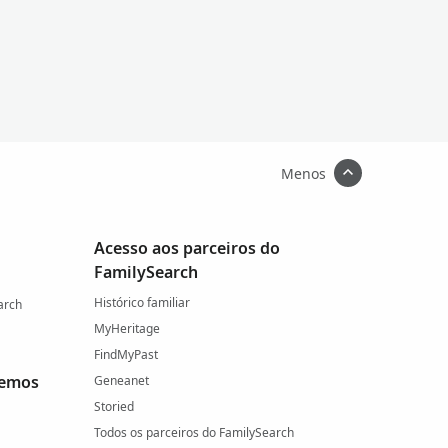
Menos
Acesso aos parceiros do
FamilySearch
Histórico familiar
arch
MyHeritage
FindMyPast
cemos
Geneanet
Storied
Todos os parceiros do FamilySearch