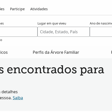
ões
Participe
Atividades
es
Lugar em que viveu
Ano de nascim
io
ricos
Perfis da Árvore Familiar
os encontrados para
 detalhes
pessoa.
Saiba