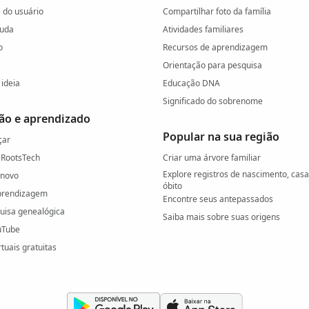
do usuário
Compartilhar foto da família
juda
Atividades familiares
o
Recursos de aprendizagem
Orientação para pesquisa
ideia
Educação DNA
Significado do sobrenome
ão e aprendizado
Popular na sua região
çar
 RootsTech
Criar uma árvore familiar
Explore registros de nascimento, cas
 novo
óbito
prendizagem
Encontre seus antepassados
quisa genealógica
Saiba mais sobre suas origens
uTube
rtuais gratuitas