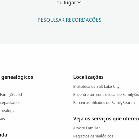
ou lugares.
PESQUISAR RECORDAÇÕES
 genealógicos
Localizações
Biblioteca de Salt Lake City
 FamilySearch
Encontre um centro local do FamilySe
ntepassados
Parceiros afiliados do FamilySearch
enealogia
Veja os serviços que ofere
ais
Árvore Familiar
uda
Registros genealógicos