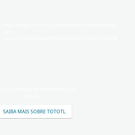
https://edge.fscdn.org/assets/static/media/invalid-
icon-
medium.58305dded85682d90d4c1772efbf1185.svg
totl é comumente encontrado em
México.
SAIBA MAIS SOBRE TOTOTL