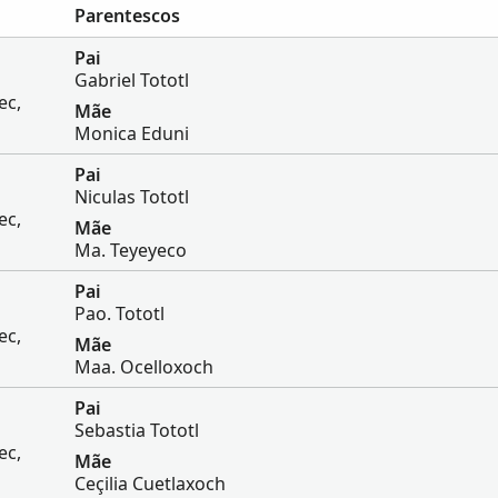
Parentescos
Pai
Gabriel Tototl
ec,
Mãe
Monica Eduni
Pai
Niculas Tototl
ec,
Mãe
Ma. Teyeyeco
Pai
Pao. Tototl
ec,
Mãe
Maa. Ocelloxoch
Pai
Sebastia Tototl
ec,
Mãe
Ceçilia Cuetlaxoch