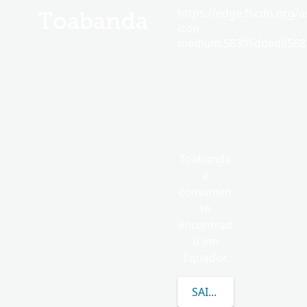
https://edge.fscdn.org/as
Toabanda
icon-
medium.58305dded85682
Toabanda
é
comumen
te
encontrad
o em
Equador.
SAIBA MAIS SOBRE T