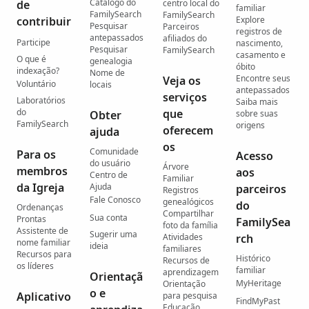
Catálogo do
de
centro local do
familiar
FamilySearch
FamilySearch
contribuir
Explore
Pesquisar
Parceiros
registros de
antepassados
afiliados do
Participe
nascimento,
Pesquisar
FamilySearch
casamento e
O que é
genealogia
óbito
indexação?
Nome de
Encontre seus
Veja os
Voluntário
locais
antepassados
serviços
Laboratórios
Saiba mais
do
que
Obter
sobre suas
FamilySearch
origens
oferecem
ajuda
os
Comunidade
Para os
Acesso
do usuário
Árvore
membros
aos
Centro de
Familiar
da Igreja
Ajuda
parceiros
Registros
Fale Conosco
genealógicos
do
Ordenanças
Compartilhar
Sua conta
Prontas
FamilySea
foto da família
Assistente de
Sugerir uma
Atividades
rch
nome familiar
ideia
familiares
Recursos para
Histórico
Recursos de
os líderes
familiar
aprendizagem
Orientaçã
MyHeritage
Orientação
o e
Aplicativo
para pesquisa
FindMyPast
Educação