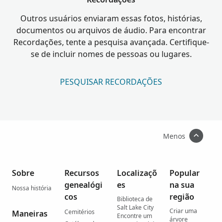
Outros usuários enviaram essas fotos, histórias,
documentos ou arquivos de áudio. Para encontrar
Recordações, tente a pesquisa avançada. Certifique-
se de incluir nomes de pessoas ou lugares.
PESQUISAR RECORDAÇÕES
Menos
Sobre
Recursos
Localizaçõ
Popular
genealógi
es
na sua
Nossa história
cos
região
Biblioteca de
Salt Lake City
Criar uma
Cemitérios
Maneiras
Encontre um
árvore