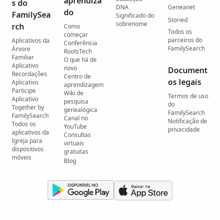
aprendiza
s do
DNA
Geneanet
do
FamilySea
Significado do
Storied
sobrenome
rch
Como
Todos os
começar
parceiros do
Aplicativos da
Conferência
FamilySearch
Árvore
RootsTech
Familiar
O que há de
Aplicativo
novo
Document
Recordações
Centro de
os legais
Aplicativo
aprendizagem
Participe
Wiki de
Termos de uso
Aplicativo
pesquisa
do
Together by
genealógica
FamilySearch
FamilySearch
Canal no
Notificação de
Todos os
YouTube
privacidade
aplicativos da
Consultas
Igreja para
virtuais
dispositivos
gratuitas
móveis
Blog