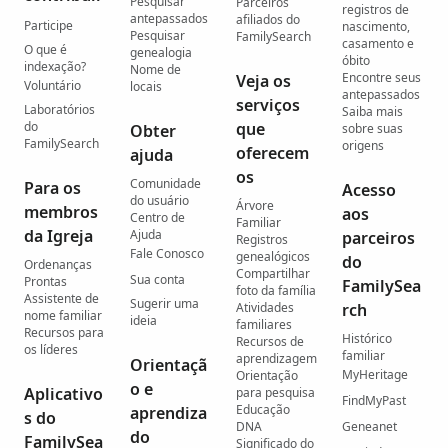
Pesquisar
Parceiros
registros de
antepassados
afiliados do
Participe
nascimento,
Pesquisar
FamilySearch
casamento e
O que é
genealogia
óbito
indexação?
Nome de
Encontre seus
Veja os
Voluntário
locais
antepassados
serviços
Laboratórios
Saiba mais
do
que
Obter
sobre suas
FamilySearch
origens
oferecem
ajuda
os
Comunidade
Para os
Acesso
do usuário
Árvore
membros
aos
Centro de
Familiar
da Igreja
Ajuda
parceiros
Registros
Fale Conosco
genealógicos
do
Ordenanças
Compartilhar
Sua conta
Prontas
FamilySea
foto da família
Assistente de
Sugerir uma
Atividades
rch
nome familiar
ideia
familiares
Recursos para
Histórico
Recursos de
os líderes
familiar
aprendizagem
Orientaçã
MyHeritage
Orientação
o e
Aplicativo
para pesquisa
FindMyPast
Educação
aprendiza
s do
DNA
Geneanet
do
FamilySea
Significado do