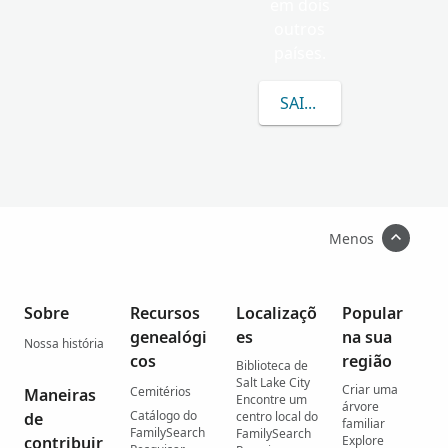
em dois
outros
países.
SAIBA MAIS SOBRE TA
Menos
Sobre
Recursos
Localizaçõ
Popular
genealógi
es
na sua
Nossa história
cos
região
Biblioteca de
Salt Lake City
Criar uma
Cemitérios
Maneiras
Encontre um
árvore
Catálogo do
de
centro local do
familiar
FamilySearch
FamilySearch
contribuir
Explore