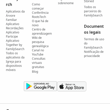
Storied
sobrenome
rch
Como
Todos os
começar
parceiros do
Aplicativos da
Conferência
FamilySearch
Árvore
RootsTech
Familiar
O que há de
Aplicativo
novo
Document
Recordações
Centro de
os legais
Aplicativo
aprendizagem
Participe
Wiki de
Termos de uso
Aplicativo
pesquisa
do
Together by
genealógica
FamilySearch
FamilySearch
Canal no
Notificação de
Todos os
YouTube
privacidade
aplicativos da
Consultas
Igreja para
virtuais
dispositivos
gratuitas
móveis
Blog