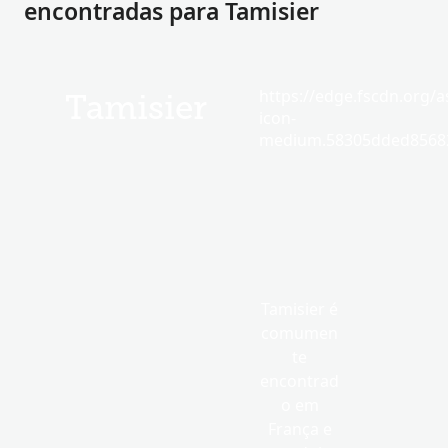
encontradas para Tamisier
https://edge.fscdn.org/as
Tamisier
icon-
medium.58305dded85682
Tamisier é
comumen
te
encontrad
o em
França e