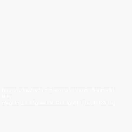
https://edge.fscdn.org/assets/static/media/invalid-
icon-
medium.58305dded85682d90d4c1772efbf1185.svg