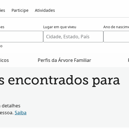
ões
Participe
Atividades
es
Lugar em que viveu
Ano de nascim
io
ricos
Perfis da Árvore Familiar
os encontrados para
 detalhes
pessoa.
Saiba