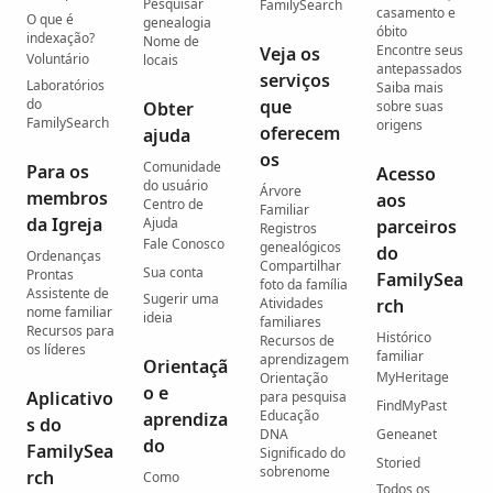
Pesquisar
FamilySearch
casamento e
O que é
genealogia
óbito
indexação?
Nome de
Encontre seus
Veja os
Voluntário
locais
antepassados
serviços
Laboratórios
Saiba mais
do
que
Obter
sobre suas
FamilySearch
origens
oferecem
ajuda
os
Comunidade
Para os
Acesso
do usuário
Árvore
membros
aos
Centro de
Familiar
da Igreja
Ajuda
parceiros
Registros
Fale Conosco
genealógicos
do
Ordenanças
Compartilhar
Sua conta
Prontas
FamilySea
foto da família
Assistente de
Sugerir uma
Atividades
rch
nome familiar
ideia
familiares
Recursos para
Histórico
Recursos de
os líderes
familiar
aprendizagem
Orientaçã
MyHeritage
Orientação
o e
Aplicativo
para pesquisa
FindMyPast
Educação
aprendiza
s do
DNA
Geneanet
do
FamilySea
Significado do
Storied
sobrenome
rch
Como
Todos os