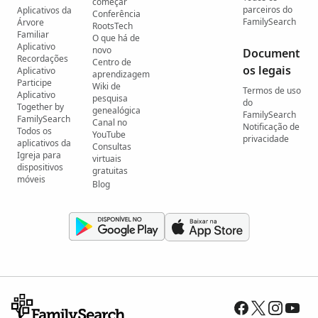
começar
parceiros do
Aplicativos da
Conferência
FamilySearch
Árvore
RootsTech
Familiar
O que há de
Aplicativo
novo
Document
Recordações
Centro de
os legais
Aplicativo
aprendizagem
Participe
Wiki de
Termos de uso
Aplicativo
pesquisa
do
Together by
genealógica
FamilySearch
FamilySearch
Canal no
Notificação de
Todos os
YouTube
privacidade
aplicativos da
Consultas
Igreja para
virtuais
dispositivos
gratuitas
móveis
Blog