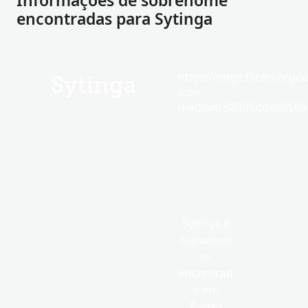
Informações de sobrenome
encontradas para Sytinga
https://edge.fscdn.org/as
Sytinga
icon-
medium.58305dded85682
Sytinga é
comumen
te
encontrad
o em
Países