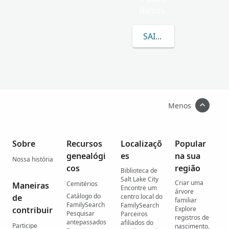
Baixos.
SAIBA MAIS SOBRE SY
Menos
Sobre
Recursos
Localizaçõ
Popular
genealógi
es
na sua
Nossa história
cos
região
Biblioteca de
Salt Lake City
Criar uma
Cemitérios
Maneiras
Encontre um
árvore
Catálogo do
de
centro local do
familiar
FamilySearch
FamilySearch
contribuir
Explore
Pesquisar
Parceiros
registros de
antepassados
afiliados do
Participe
nascimento,