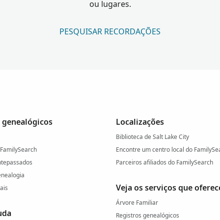
ou lugares.
PESQUISAR RECORDAÇÕES
 genealógicos
Localizações
Biblioteca de Salt Lake City
 FamilySearch
Encontre um centro local do FamilySe
ntepassados
Parceiros afiliados do FamilySearch
enealogia
Veja os serviços que ofere
ais
Árvore Familiar
uda
Registros genealógicos