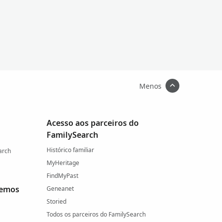
Menos
Acesso aos parceiros do
FamilySearch
Histórico familiar
arch
MyHeritage
FindMyPast
cemos
Geneanet
Storied
Todos os parceiros do FamilySearch