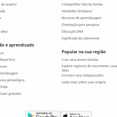
do usuário
Compartilhar foto da família
juda
Atividades familiares
o
Recursos de aprendizagem
Orientação para pesquisa
ideia
Educação DNA
Significado do sobrenome
ão e aprendizado
Popular na sua região
çar
 RootsTech
Criar uma árvore familiar
Explore registros de nascimento, cas
 novo
óbito
prendizagem
Encontre seus antepassados
quisa genealógica
Saiba mais sobre suas origens
uTube
rtuais gratuitas