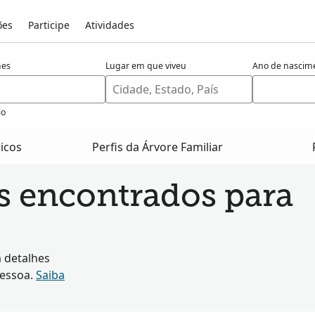
ões
Participe
Atividades
es
Lugar em que viveu
Ano de nascim
io
ricos
Perfis da Árvore Familiar
os encontrados para
 detalhes
pessoa.
Saiba