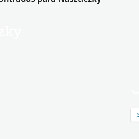
zky
Nas