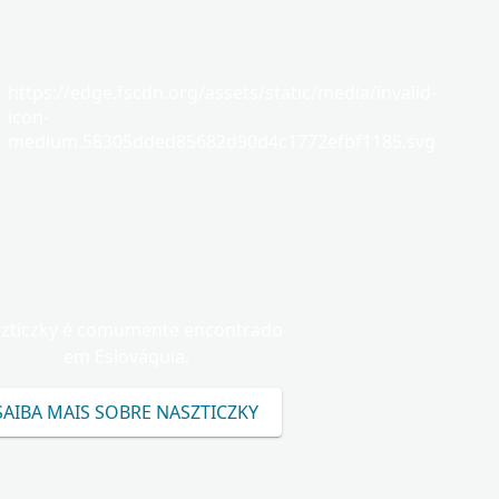
https://edge.fscdn.org/assets/static/media/invalid-
icon-
medium.58305dded85682d90d4c1772efbf1185.svg
zticzky é comumente encontrado
em Eslováquia.
SAIBA MAIS SOBRE NASZTICZKY